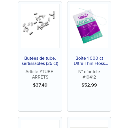
Butées de tube,
Boîte 1 000 ct
sertissables (25 ct)
Ultra-Thin Floss
Threader (100
Article #TUBE-
N° d’article
enveloppes de 10
ARRÊTS
#10412
ct)
$
37.49
$
52.99