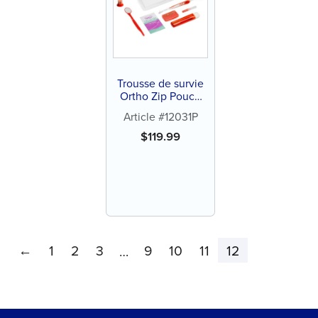
Trousse de survie
Ortho Zip Pouch
(24 ct)
Article #12031P
$
119.99
←
1
2
3
9
10
11
12
…