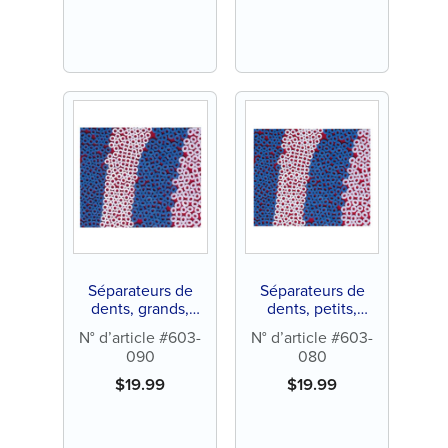
Séparateurs de
Séparateurs de
dents, grands,
dents, petits,
bleus, 3/16" de
bleus, 1/8" de
N° d’article #603-
N° d’article #603-
diamètre extérieur,
diamètre extérieur,
090
080
sans latex (1000 ct)
sans latex (1000 ct)
$
19.99
$
19.99