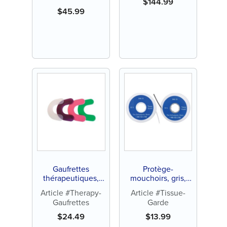
$
144.99
$
45.99
Gaufrettes
Protège-
thérapeutiques,
mouchoirs, gris,
sans latex (25 ct)
bobine de 10 pi
Article #Therapy-
Article #Tissue-
(chacun)
Gaufrettes
Garde
$
24.49
$
13.99