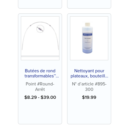
Butées de rond
Nettoyant pour
transformables™
plateaux, bouteille
(25 ct)
de 1 lb (chacun)
Point #Round-
N° d’article #895-
Arrêt
300
$
8.29
-
$
39.00
$
19.99