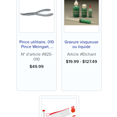
Pince utilitaire, 010
Gravure visqueuse
Pince Weingart, 1
ou liquide
ct (5 3/4 po)
N° d’article #825-
Article #Etchant
010
$
19.99
-
$
127.49
$
49.99