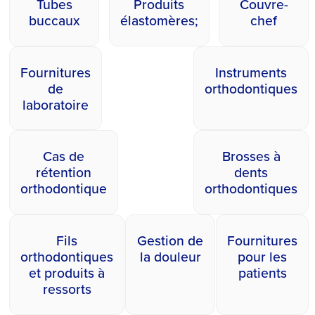
Tubes
Produits
Couvre-
buccaux
élastomères;
chef
Fournitures
Instruments
de
orthodontiques
laboratoire
Cas de
Brosses à
rétention
dents
orthodontique
orthodontiques
Fils
Gestion de
Fournitures
orthodontiques
la douleur
pour les
et produits à
patients
ressorts