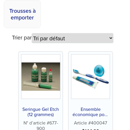
Trousses à
emporter
Trier par
Seringue Gel Etch
Ensemble
(12 grammes)
économique pour
adolescents/adulte
N° d’article #677-
Article #400047
s (144 ct)
900