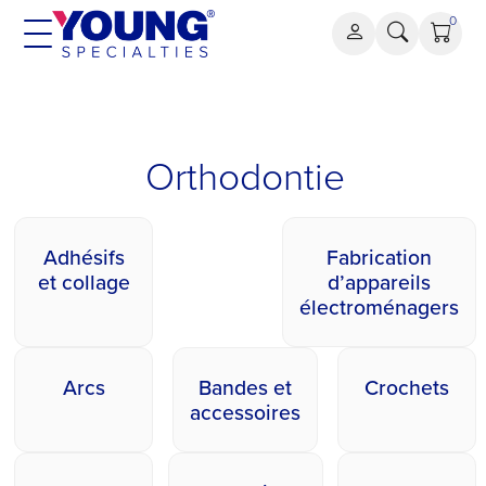
Aller
0
au
contenu
Orthodontie
Orthodontie
Adhésifs
Fabrication
et collage
d’appareils
électroménagers
Arcs
Bandes et
Crochets
accessoires