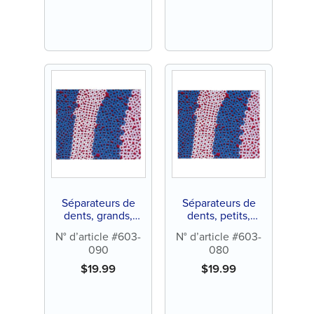
Séparateurs de
Séparateurs de
dents, grands,
dents, petits,
bleus, 3/16" de
bleus, 1/8" de
N° d’article #603-
N° d’article #603-
diamètre extérieur,
diamètre extérieur,
090
080
sans latex (1000 ct)
sans latex (1000 ct)
$
19.99
$
19.99