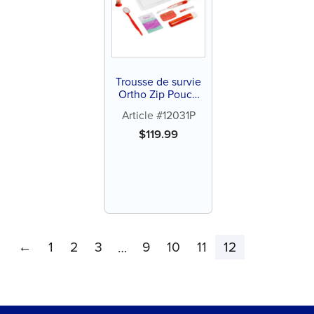
Trousse de survie
Ortho Zip Pouch
(24 ct)
Article #12031P
$
119.99
←
1
2
3
9
10
11
12
…