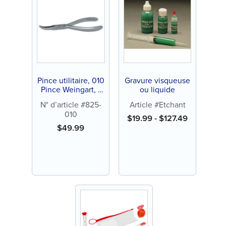
Pince utilitaire, 010
Gravure visqueuse
Pince Weingart, 1
ou liquide
ct (5 3/4 po)
N° d’article #825-
Article #Etchant
010
$
19.99
-
$
127.49
$
49.99