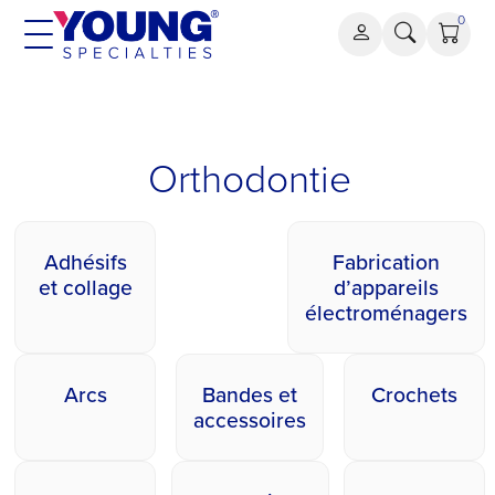
Aller
0
au
contenu
Orthodontie
Orthodontie
Adhésifs
Fabrication
et collage
d’appareils
électroménagers
Arcs
Bandes et
Crochets
accessoires