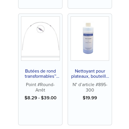
Butées de rond
Nettoyant pour
transformables™
plateaux, bouteille
(25 ct)
de 1 lb (chacun)
Point #Round-
N° d’article #895-
Arrêt
300
$
8.29
-
$
39.00
$
19.99