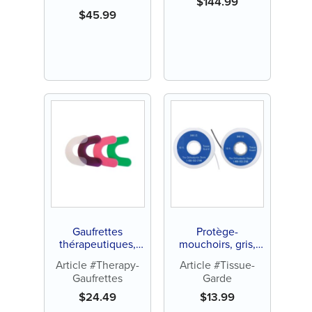
$
144.99
$
45.99
Gaufrettes
Protège-
thérapeutiques,
mouchoirs, gris,
sans latex (25 ct)
bobine de 10 pi
Article #Therapy-
Article #Tissue-
(chacun)
Gaufrettes
Garde
$
24.49
$
13.99