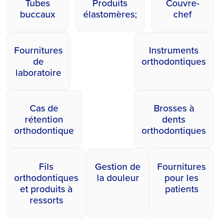
Tubes
Produits
Couvre-
buccaux
élastomères;
chef
Fournitures
Instruments
de
orthodontiques
laboratoire
Cas de
Brosses à
rétention
dents
orthodontique
orthodontiques
Fils
Gestion de
Fournitures
orthodontiques
la douleur
pour les
et produits à
patients
ressorts