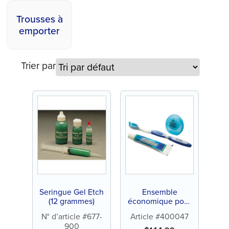
Trousses à
emporter
Trier par
Seringue Gel Etch
Ensemble
(12 grammes)
économique pour
adolescents/adulte
N° d’article #677-
Article #400047
s (144 ct)
900