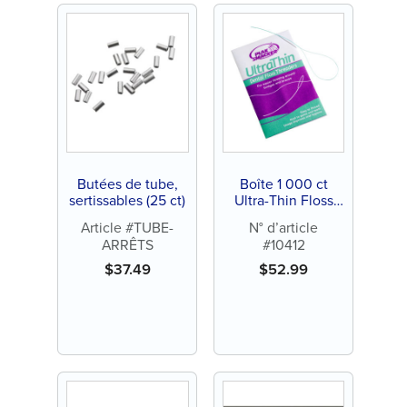
Butées de tube,
Boîte 1 000 ct
sertissables (25 ct)
Ultra-Thin Floss
Threader (100
Article #TUBE-
N° d’article
enveloppes de 10
ARRÊTS
#10412
ct)
$
37.49
$
52.99