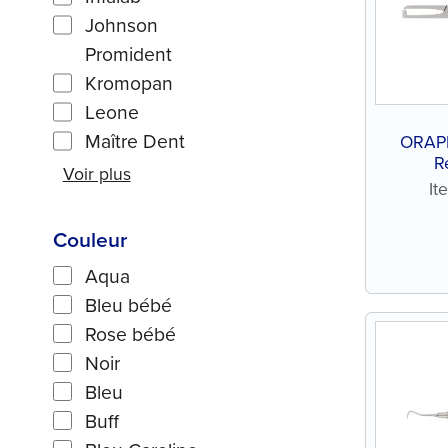
Johnson
Promident
Kromopan
Leone
Maître Dent
ORAPR
R
Voir plus
It
Couleur
Aqua
Bleu bébé
Rose bébé
Noir
Bleu
Buff