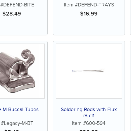
 #DEFEND-BITE
Item #DEFEND-TRAYS
$
28.49
$
16.99
y M Buccal Tubes
Soldering Rods with Flux
(8 ct)
m #Legacy-M-BT
Item #600-594