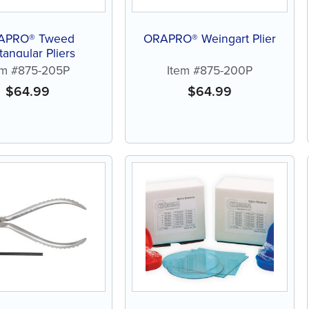
APRO® Tweed
ORAPRO® Weingart Plier
tangular Pliers
em #875-205P
Item #875-200P
$
64.99
$
64.99