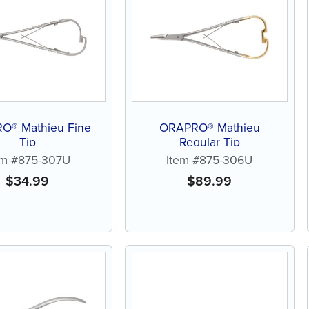
O® Mathieu Fine
ORAPRO® Mathieu
Tip
Regular Tip
em #875-307U
Item #875-306U
$
34.99
$
89.99