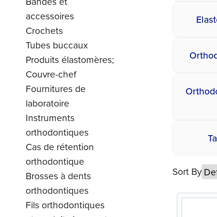
Bandes et
accessoires
Elas
Crochets
Tubes buccaux
Orthod
Produits élastomères;
Couvre-chef
Fournitures de
Orthodo
laboratoire
Instruments
orthodontiques
T
Cas de rétention
orthodontique
Sort By
Brosses à dents
orthodontiques
Fils orthodontiques