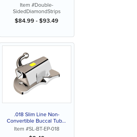
Item #Double-
SidedDiamondStrips
$
84.99
-
$
93.49
.018 Slim Line Non-
Convertible Buccal Tube,
Extended Pad, Direct
Item #SL-BT-EP-018
Bond