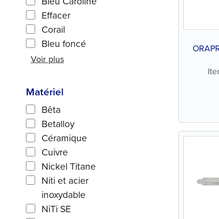
Bleu Caroline
Effacer
Corail
Bleu foncé
ORAPR
Voir plus
It
Matériel
Bêta
Betalloy
Céramique
Cuivre
Nickel Titane
Niti et acier
inoxydable
NiTi SE