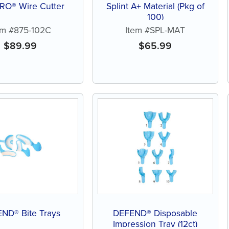
O® Wire Cutter
Splint A+ Material (Pkg of
100)
em #875-102C
Item #SPL-MAT
$
89.99
$
65.99
ND® Bite Trays
DEFEND® Disposable
Impression Tray (12ct)