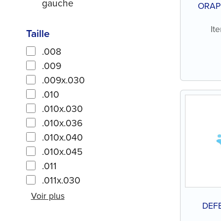
gauche
ORAPR
It
Taille
.008
.009
.009x.030
.010
.010x.030
.010x.036
.010x.040
.010x.045
.011
.011x.030
Voir plus
DEFE