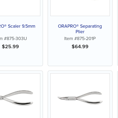
O® Scaler 9.5mm
ORAPRO® Separating
Plier
em #875-303U
Item #875-201P
$
25.99
$
64.99