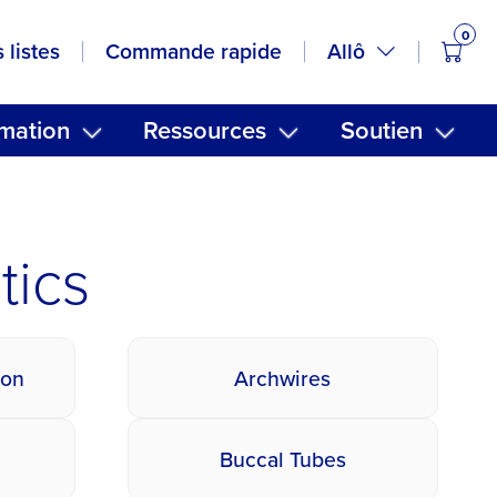
0
artic
Allô
 listes
Commande rapide
mation
Ressources
Soutien
tics
ion
Archwires
Buccal Tubes