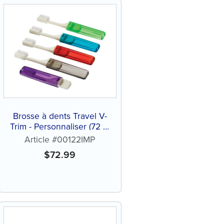
Brosse à dents Travel V-
Trim - Personnaliser (72 ct
de brosses de couleurs
Article #00122IMP
assorties)
$
72.99