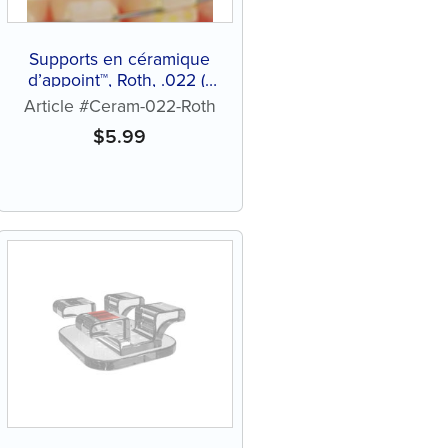
Supports en céramique
d’appoint™, Roth, .022 (1
ct)
Article #Ceram-022-Roth
$
5.99