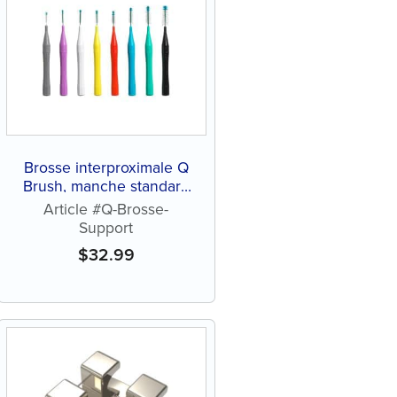
Brosse interproximale Q
Brush, manche standard
(36 ct)
Article #Q-Brosse-
Support
$
32.99