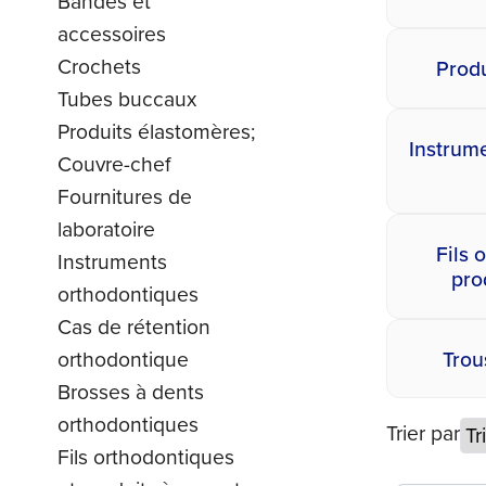
Bandes et
accessoires
Crochets
Produ
Tubes buccaux
Produits élastomères;
Instrum
Couvre-chef
Fournitures de
laboratoire
Fils 
Instruments
pro
orthodontiques
Cas de rétention
Trou
orthodontique
Brosses à dents
orthodontiques
Trier par
Fils orthodontiques