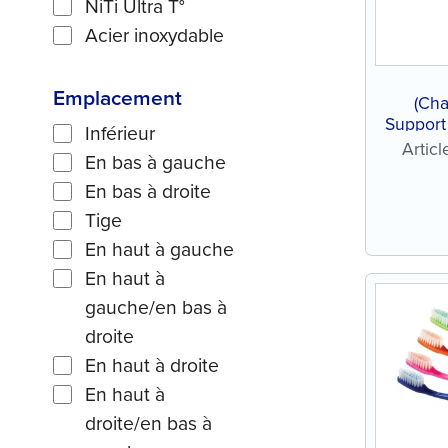
NiTi Ultra T°
Acier inoxydable
Emplacement
(Cha
Support
Inférieur
en a
Artic
En bas à gauche
En bas à droite
Tige
En haut à gauche
En haut à
gauche/en bas à
droite
En haut à droite
En haut à
droite/en bas à