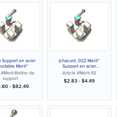
e) Support en acier
(chacun) .022 Merit™
xydable Merit™
Support en acier
inoxydable
 #Merit-Boîtier de
Article #Merit-SS
support
$
2.83
-
$
4.49
9.80
-
$
82.49