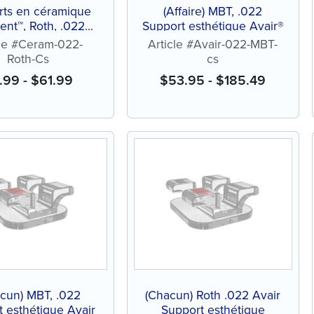
rts en céramique
(Affaire) MBT, .022
ent™, Roth, .022
Support esthétique Avair®
(étuis)
cle #Ceram-022-
Article #Avair-022-MBT-
Roth-Cs
cs
.99
-
$
61.99
$
53.95
-
$
185.49
cun) MBT, .022
(Chacun) Roth .022 Avair
 esthétique Avair
Support esthétique