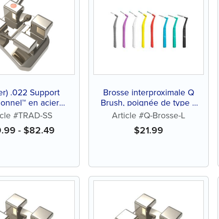
ier) .022 Support
Brosse interproximale Q
tionnel™ en acier
Brush, poignée de type L
inoxydable
(24 ct)
icle #TRAD-SS
Article #Q-Brosse-L
9.99
-
$
82.49
$
21.99