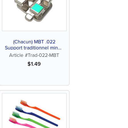
(Chacun) MBT .022
Support traditionnel mince
en acier inoxydable
Article #Trad-022-MBT
$
1.49