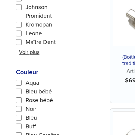
Johnson
Promident
Kromopan
Leone
Maître Dent
Voir plus
(Boît
tradi
Art
Couleur
$
6
Aqua
Bleu bébé
Rose bébé
Noir
Bleu
Buff