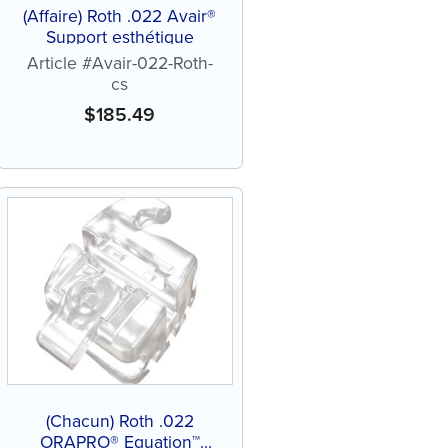
(Affaire) Roth .022 Avair®
Support esthétique
Article #Avair-022-Roth-
cs
$
185.49
(Chacun) Roth .022
ORAPRO® Equation™