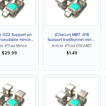
r) .022 Support en
(Chacun) MBT .018
inoxydable mince
Support traditionnel mince
traditionnel
en acier inoxydable
cle #Trad-Mince
Article #Trad-018-MBT
$
29.99
$
1.49