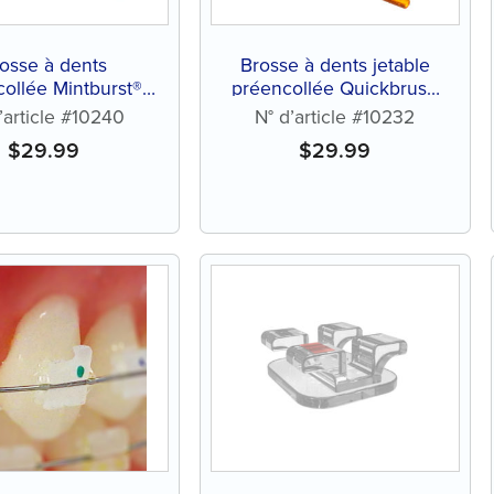
osse à dents
Brosse à dents jetable
ollée Mintburst®
préencollée Quickbrush
 xylitol (144 ct)
(144 ct)
’article #10240
N° d’article #10232
$
29.99
$
29.99