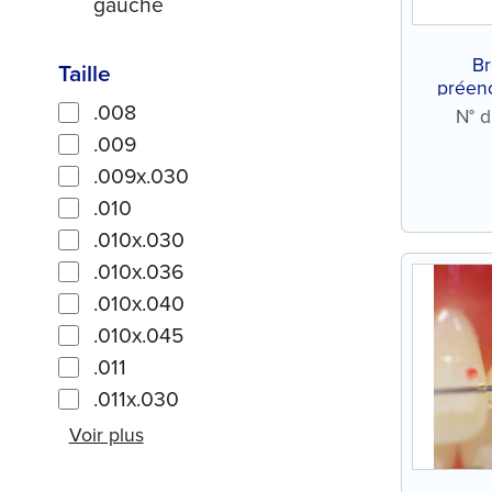
gauche
Br
Taille
préenc
.008
avec
N° d
.009
.009x.030
.010
.010x.030
.010x.036
.010x.040
.010x.045
.011
.011x.030
Voir plus