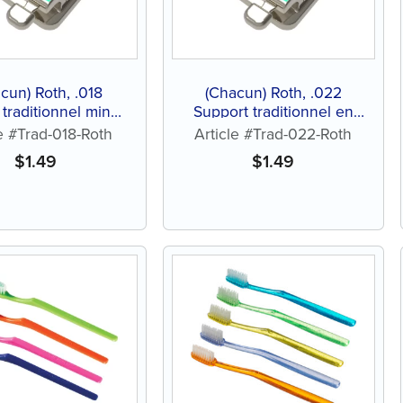
cun) Roth, .018
(Chacun) Roth, .022
 traditionnel mince
Support traditionnel en
cier inoxydable
acier inoxydable mince
le #Trad-018-Roth
Article #Trad-022-Roth
$
1.49
$
1.49