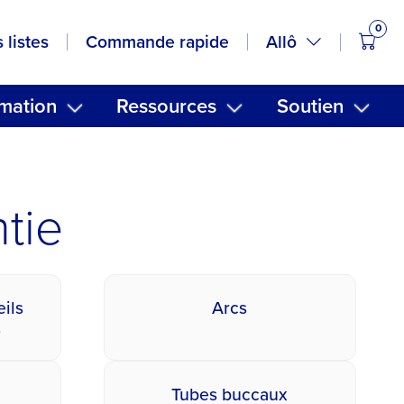
0
artic
Allô
 listes
Commande rapide
mation
Ressources
Soutien
tie
eils
Arcs
s
Tubes buccaux