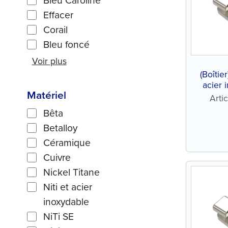
Bleu Caroline
Effacer
Corail
Bleu foncé
Voir plus
(Boîtie
acier 
Matériel
Arti
Bêta
Betalloy
Céramique
Cuivre
Nickel Titane
Niti et acier
inoxydable
NiTi SE