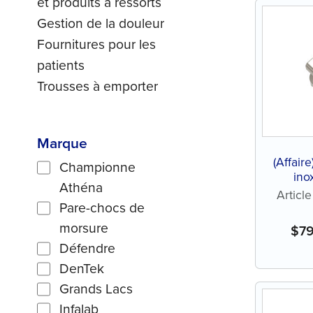
et produits à ressorts
Gestion de la douleur
Fournitures pour les
patients
Trousses à emporter
Marque
(Affair
Championne
ino
Athéna
Article
Pare-chocs de
morsure
$
7
Défendre
DenTek
Grands Lacs
Infalab