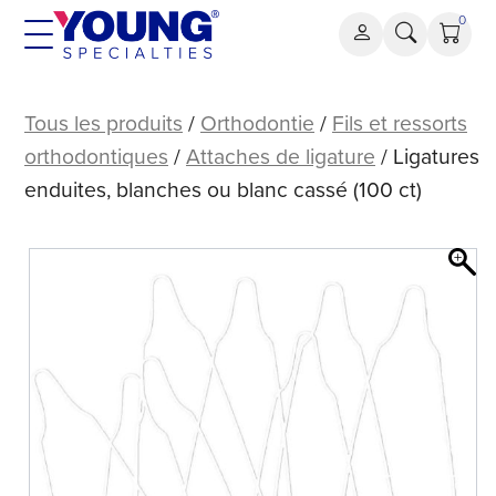
Aller
0
au
contenu
Ligatures
enduites,
Tous les produits
/
Orthodontie
/
Fils et ressorts
blanches
orthodontiques
/
Attaches de ligature
/ Ligatures
ou
enduites, blanches ou blanc cassé (100 ct)
blanc
cassé
(100
ct)