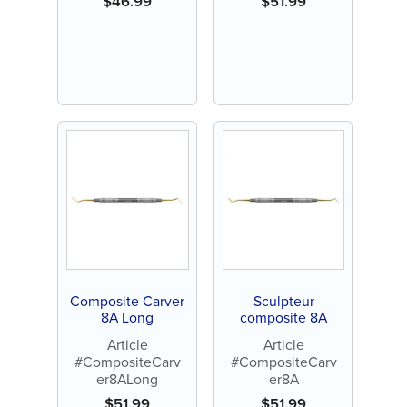
$
46.99
$
51.99
Composite Carver
Sculpteur
8A Long
composite 8A
Article
Article
#CompositeCarv
#CompositeCarv
er8ALong
er8A
$
51.99
$
51.99