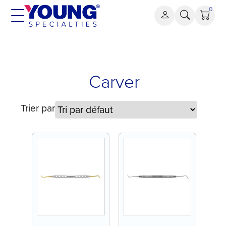
Aller
0
au
contenu
Carver
Carver
Trier par