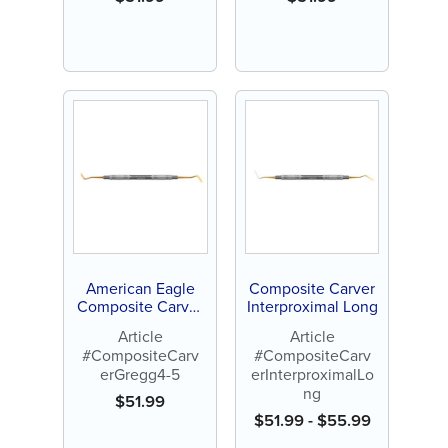
American Eagle
Composite Carver
Composite Carver
Interproximal Long
Gregg 4-5
Article
Article
#CompositeCarv
#CompositeCarv
erGregg4-5
erInterproximalLo
ng
$
51.99
$
51.99
-
$
55.99