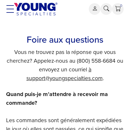
Aller
0
au
contenu
Foire aux questions
Vous ne trouvez pas la réponse que vous
cherchez? Appelez-nous au (800) 558-6684 ou
envoyez un courriel
à
support@youngspecialties.com
.
Quand puis-je m’attendre à recevoir ma
commande?
Les commandes sont généralement expédiées
le jour où elles sont passées, ce qui signifie que