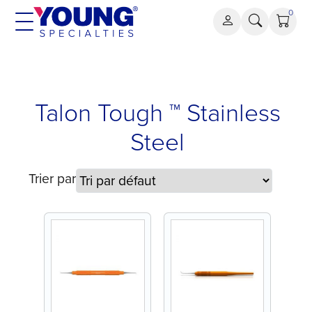
Aller
0
au
contenu
Talon
Talon Tough ™ Stainless
Tough
™
Steel
Stainless
Steel
Trier par