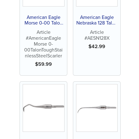
American Eagle
American Eagle
Morse 0-00 Talon
Nebraska 128 Talon
Détartreur en acier
Tough™ Détartreur
Article
Article
inoxydable
à une extrémité en
#AmericanEagle
#AESN128X
résistant™
acier inoxydable
Morse 0-
$
42.99
00TalonToughStai
nlessSteelScarler
$
59.99