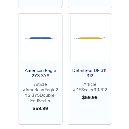
American Eagle
Détartreur DE 311-
2YS-3YS
312
Détartreur à
Article
Article
double extrémité
#AmericanEagle2
#DEScaler311-312
YS-3YSDouble-
$
59.99
EndScaler
$
59.99