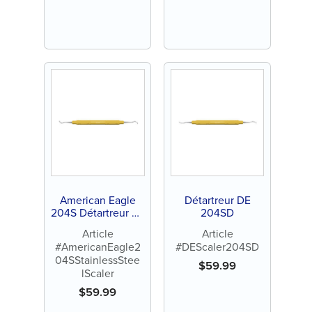
American Eagle
Détartreur DE
204S Détartreur en
204SD
acier inoxydable
Article
Article
#AmericanEagle2
#DEScaler204SD
04SStainlessStee
$
59.99
lScaler
$
59.99