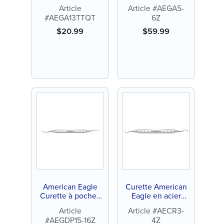
Access 1-2 Quik-
Access 5-6 en
Article
Article #AEGA5-
Tip™ en acier
acier inoxydable
#AEGA13TTQT
6Z
inoxydable (1 ct)
avec poignée en
acier inoxydable (1
$
20.99
$
59.99
ct)
American Eagle
Curette American
Curette à poches
Eagle en acier
profondes Gracey
inoxydable Rules
Article
Article #AECR3-
15-16 en acier
3-4 avec manche
#AEGDP15-16Z
4Z
inoxydable avec
en acier