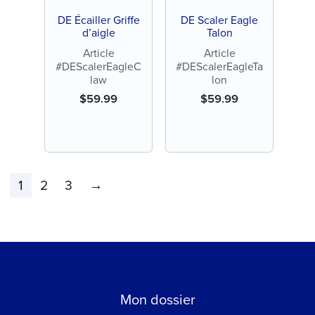
DE Écailler Griffe
DE Scaler Eagle
d’aigle
Talon
Article
Article
#DEScalerEagleC
#DEScalerEagleTa
law
lon
$
59.99
$
59.99
1
2
3
→
Mon dossier