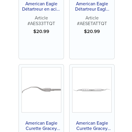
American Eagle
American Eagle
Détartreur en acier
Détartreur Eagle
inoxydable 33
Talon A Quik-Tip™
Article
Article
Quik-Tip™ (1 ct)
en acier
#AES33TTQT
#AESETATTQT
inoxydable (1 ct)
$
20.99
$
20.99
American Eagle
American Eagle
Curette Gracey
Curette Gracey