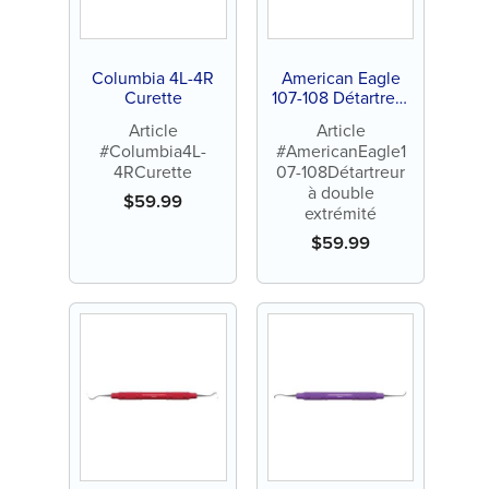
Columbia 4L-4R
American Eagle
Curette
107-108 Détartreur
à double extrémité
Article
Article
#Columbia4L-
#AmericanEagle1
4RCurette
07-108Détartreur
à double
$
59.99
extrémité
$
59.99