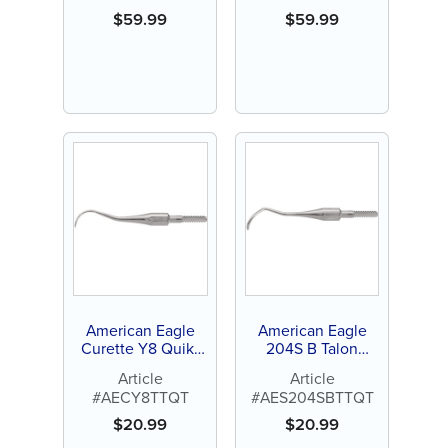
poignée en acier
inoxydable (1 ct)
$
59.99
$
59.99
inoxydable (1 ct)
American Eagle
American Eagle
Curette Y8 Quik-
204S B Talon
Tip™ en acier
Tough Acier
Article
Article
inoxydable (1 ct)
inoxydable Quik-
#AECY8TTQT
#AES204SBTTQT
Tip™™
$
20.99
$
20.99