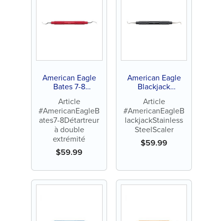
American Eagle
American Eagle
Bates 7-8
Blackjack
Détartreur à
Détartreur en acier
Article
Article
double extrémité
inoxydable
#AmericanEagleB
#AmericanEagleB
ates7-8Détartreur
lackjackStainless
à double
SteelScaler
extrémité
$
59.99
$
59.99