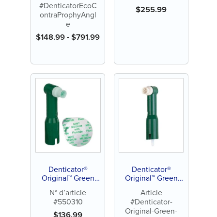
#DenticatorEcoC
$
255.99
ontraProphyAngl
e
$
148.99
-
$
791.99
Denticator®
Denticator®
Original™ Green
Original™ Green
Ensemble combiné
Prophy Angle
N° d’article
Article
#550310
#Denticator-
Original-Green-
$
136.99