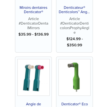
Miroirs dentaires
Denticateur®
Denticator®
Denticolors™ Angle
de prophylaxie
Article
Article
#DenticatorDenta
#DenticatorDenti
lMirrors
colorsProphyAngl
e
$
35.99
-
$
136.99
$
124.99
-
$
350.99
Angle de
Denticator® Eco