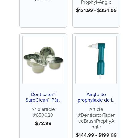
Prophyl-Angle
$
121.99
-
$
354.99
Denticator®
Angle de
SureClean™ Pâte
prophylaxie de la
de prophylaxie
brosse conique
N° d’article
Article
Denticator®
#650020
#DenticatorTaper
edBrushProphyA
$
78.99
ngle
$
144.99
-
$
199.99