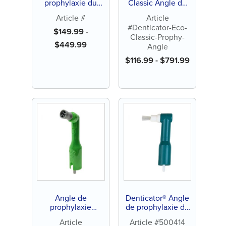
prophylaxie du
Classic Angle de
diamant Dentictor®
prophylaxie
Article #
Article
#Denticator-Eco-
$
149.99
-
Classic-Prophy-
$
449.99
Angle
$
116.99
-
$
791.99
Angle de
Denticator® Angle
prophylaxie
de prophylaxie de
Denticator® Eco
brosse plate
Article
Article #500414
Contra