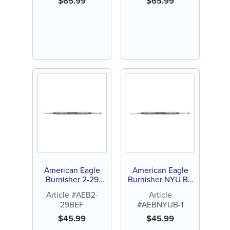
$
65.99
$
65.99
American Eagle
American Eagle
Burnisher 2-29
Burnisher NYU B-1
Beavertail-Football
Ballon-Football
Article #AEB2-
Article
29BEF
#AEBNYUB-1
$
45.99
$
45.99