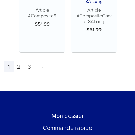
8A Long
Article
Article
#Composite9
#CompositeCarv
er8ALong
$
51.99
$
51.99
1
2
3
→
Mon dossier
Commande rapide