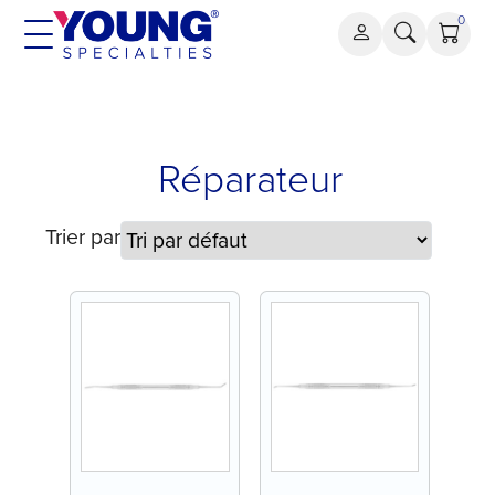
Aller
0
au
contenu
Réparateur
Réparateur
Trier par