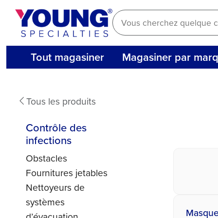
Aller
au
contenu
Tout magasiner
Magasiner par mar
Contrôle
Tous les produits
des
Contrôle des
infections
infections
Obstacles
Fournitures jetables
Nettoyeurs de
systèmes
Masques
d’évacuation