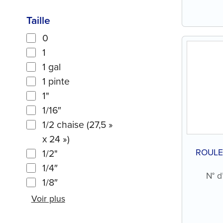
Taille
0
1
1 gal
1 pinte
1"
1/16″
1/2 chaise (27,5 »
x 24 »)
ROULE
1/2"
1/4″
N° d
1/8″
Voir plus