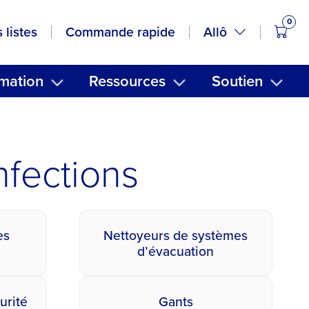
0
artic
Allô
 listes
Commande rapide
mation
Ressources
Soutien
nfections
es
Nettoyeurs de systèmes
d’évacuation
urité
Gants