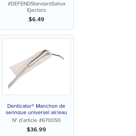
#DEFENDStandardSaliva
Ejectors
$
6.49
Denticator® Manchon de
seringue universel air/eau
N° d’article #670050
$
36.99