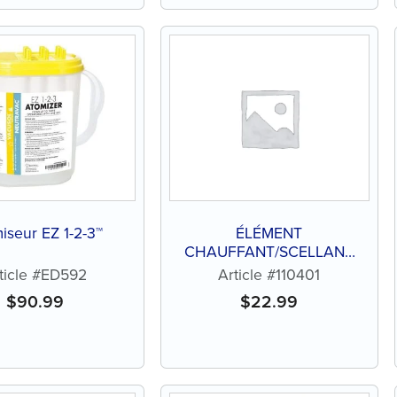
iseur EZ 1-2-3™
ÉLÉMENT
CHAUFFANT/SCELLANT
ORDINAIRE
ticle #ED592
Article #110401
$
90.99
$
22.99