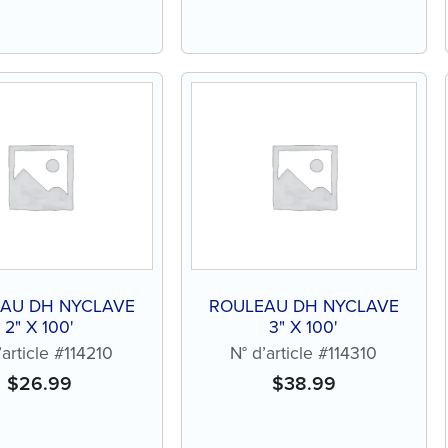
AU DH NYCLAVE
ROULEAU DH NYCLAVE
2" X 100'
3" X 100'
’article #114210
N° d’article #114310
$
26.99
$
38.99