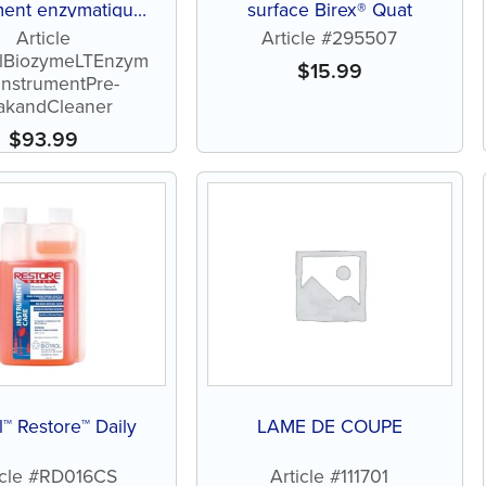
ment enzymatique
surface Birex® Quat
mpage et nettoyant
Article
Article #295507
olBiozymeLTEnzym
$
15.99
cInstrumentPre-
akandCleaner
$
93.99
l™ Restore™ Daily
LAME DE COUPE
icle #RD016CS
Article #111701