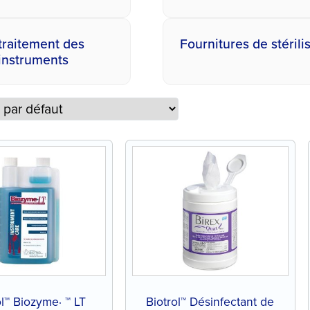
traitement des
Fournitures de stérili
instruments
ol™ Biozyme· ™ LT
Biotrol™ Désinfectant de