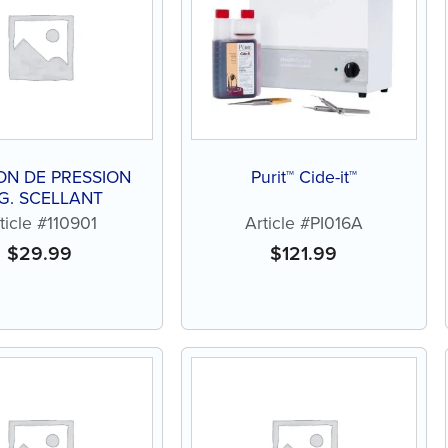
N DE PRESSION
Purit™ Cide-it™
G. SCELLANT
ticle #110901
Article #PI016A
$
29.99
$
121.99