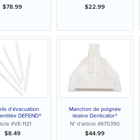
$
78.99
$
22.99
ils d’évacuation
Manchon de poignée
ventilée DEFEND®
légère Denticator®
ticle #VE-1121
N° d’article #670350
$
8.49
$
44.99