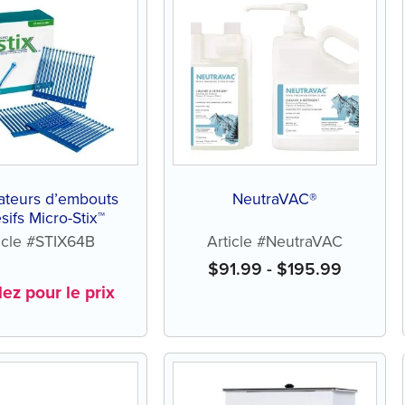
ateurs d’embouts
NeutraVAC®
sifs Micro-Stix™
icle #STIX64B
Article #NeutraVAC
$
91.99
-
$
195.99
ez pour le prix