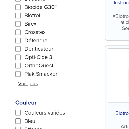
Instru
Biocide G30™
Pré-tre
Biotrol
#Biotr
ati
Birex
So
Crosstex
Défendre
Denticateur
Opti-Cide 3
OrthoQuest
Plak Smacker
Voir plus
Couleur
Couleurs variées
Biotro
Bleu
Art