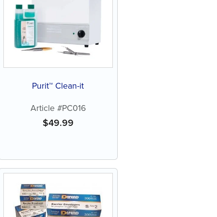
Purit™ Clean-it
Article #PC016
$
49.99