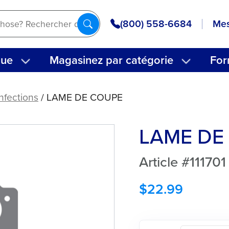
(800) 558-6684
Mes
que
Magasinez par catégorie
For
nfections
/ LAME DE COUPE
LAME DE
Article #111701
$
22.99
quantité