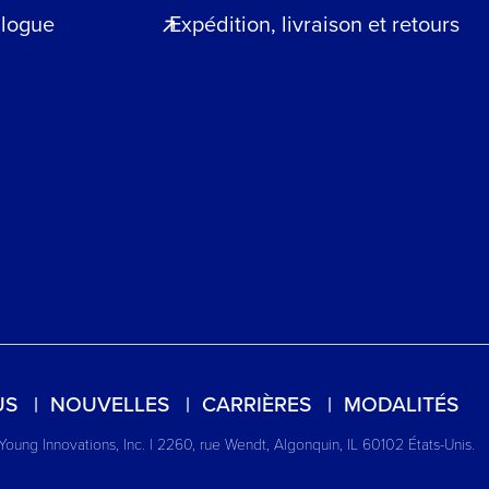
blogue
Expédition, livraison et retours
US
NOUVELLES
CARRIÈRES
MODALITÉS
Young Innovations, Inc. | 2260, rue Wendt, Algonquin, IL 60102 États-Unis.