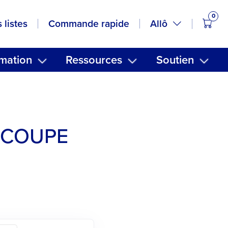
0
artic
Allô
 listes
Commande rapide
mation
Ressources
Soutien
 COUPE