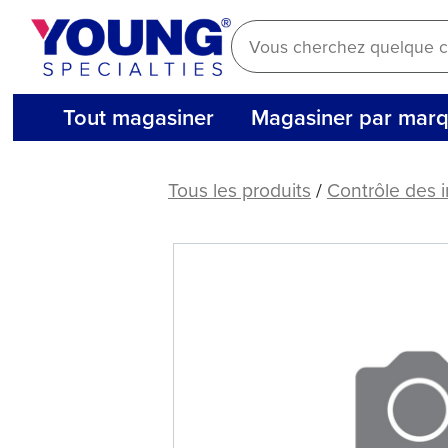
Aller
au
contenu
Tout magasiner
Magasiner par mar
LAME
DE
Tous les produits
/
Contrôle des i
COUPE