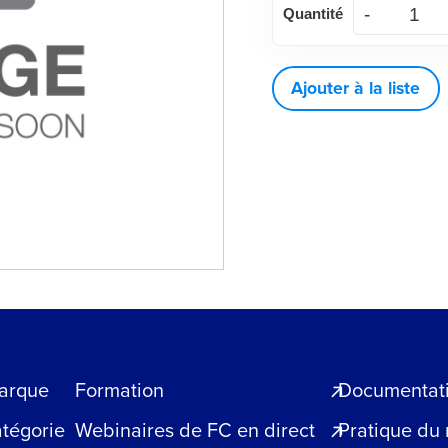
Quantité
de
LAME
DE
Ajouter à la liste
COUPE
arque
Formation
Documentatio
atégorie
Webinaires de FC en direct
Pratique du