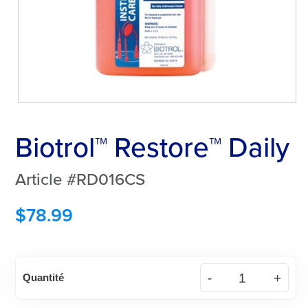
Biotrol™ Restore™ Daily
Article #RD016CS
$
78.99
quantité
Quantité
de
Biotrol™