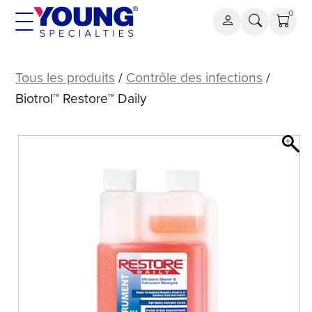
Aller
0
au
contenu
Biotrol™
Restore™
Tous les produits
/
Contrôle des infections
/
Daily
Biotrol™ Restore™ Daily