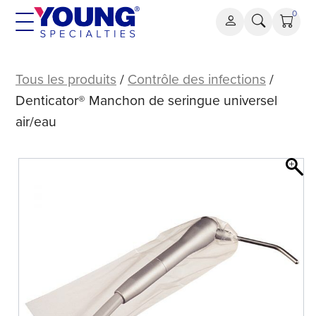
Aller
0
au
contenu
Denticator®
Manchon
Tous les produits
/
Contrôle des infections
/
de
Denticator® Manchon de seringue universel
seringue
air/eau
universel
air/eau