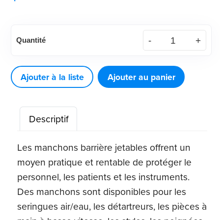
quantité
Quantité
de
Manchon
de
Ajouter à la liste
Ajouter au panier
seringue
universel
Descriptif
air/eau
Denticator®
Les manchons barrière jetables offrent un
moyen pratique et rentable de protéger le
personnel, les patients et les instruments.
Des manchons sont disponibles pour les
seringues air/eau, les détartreurs, les pièces à