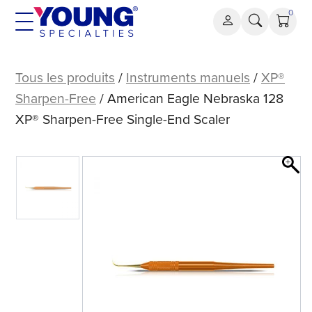
Aller
0
au
contenu
American
Eagle
Tous les produits
/
Instruments manuels
/
XP®
Nebraska
Sharpen-Free
/ American Eagle Nebraska 128
128
XP® Sharpen-Free Single-End Scaler
XP®
Détartreur
à
extrémité
unique
sans
affûtage