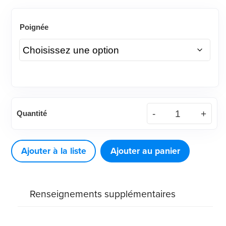
Poignée
quantité
Quantité
de
Détartreur
à
Ajouter à la liste
Ajouter au panier
extrémité
unique
Renseignements supplémentaires
sans
affûtage
American