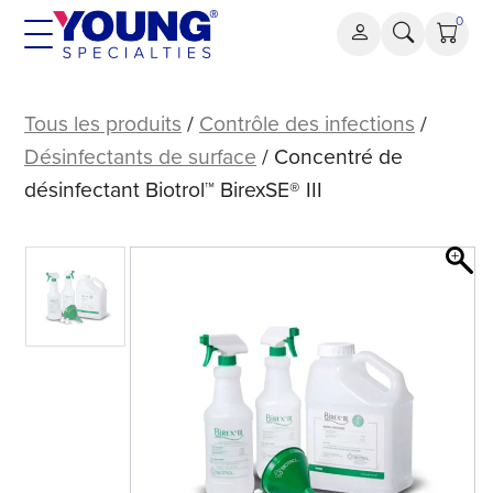
Aller
0
au
contenu
Biotrol™
BirexSE®
Tous les produits
/
Contrôle des infections
/
III
Désinfectants de surface
/ Concentré de
Concentré
désinfectant Biotrol™ BirexSE® III
de
désinfectant