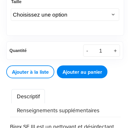
Taille
quantité
Quantité
de
Biotrol™
BirexSE®
Ajouter à la liste
Ajouter au panier
III
Désinfectant
Descriptif
Concentré
Renseignements supplémentaires
Birex SE III est un nettoyant et désinfectant