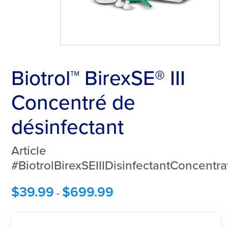
Biotrol™ BirexSE® III
Concentré de
désinfectant
Article
#BiotrolBirexSEIIIDisinfectantConcentra
$
39.99
$
699.99
-