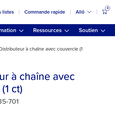
0
artic
Allô
 listes
Commande rapide
mation
Ressources
Soutien
Distributeur à chaîne avec couvercle (1
eur à chaîne avec
(1 ct)
735-701