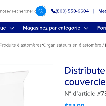
(800) 558-6684
Mes
que
Magasinez par catégorie
For
Produits élastomères
/
Organisateurs en élastomère
/ 
Distribut
couvercle 
N° d’article #