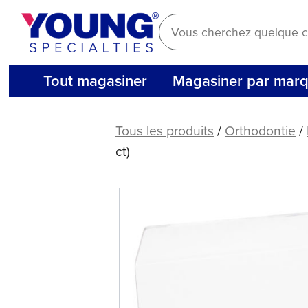
Aller
au
contenu
Tout magasiner
Magasiner par mar
Distributeur
à
Tous les produits
/
Orthodontie
/
chaîne
ct)
avec
couvercle
(1
ct)