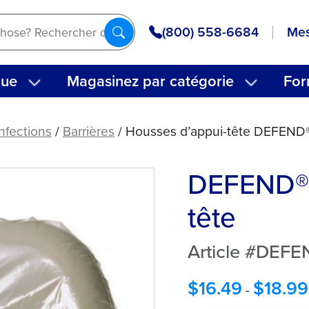
(800) 558-6684
Mes
que
Magasinez par catégorie
For
nfections
/
Barrières
/ Housses d’appui-tête DEFEND
DEFEND® 
tête
Article #DEF
$
16.49
$
18.99
-