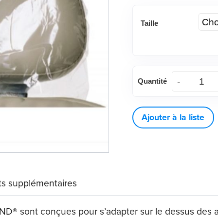
Taille
quantité
Quantité
de
Housses
d’appui-
Ajouter à la liste
tête
DEFEND®
s supplémentaires
® sont conçues pour s’adapter sur le dessus des appu