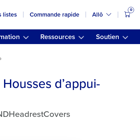
0
artic
Allô
 listes
Commande rapide
mation
Ressources
Soutien
®
Housses d’appui-
ENDHeadrestCovers