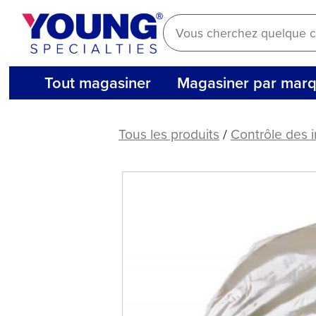
Aller
au
contenu
Tout magasiner
Magasiner par mar
DEFEND®
Housses
Tous les produits
/
Contrôle des i
d’appui-
tête