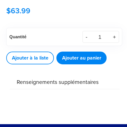
$
63.99
quantité
Quantité
de
DEFEND®
Fraises
Ajouter à la liste
Ajouter au panier
en
carbure
Renseignements supplémentaires
Specialty
Endo
Z
(Zekyra
Bur)
(5ct)