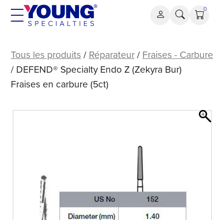
Aller
0
au
contenu
DEFEND®
Fraises
Tous les produits
/
Réparateur
/
Fraises - Carbure
en
/ DEFEND® Specialty Endo Z (Zekyra Bur)
carbure
Fraises en carbure (5ct)
Specialty
Endo
Z
(Zekyra
Bur)
(5ct)