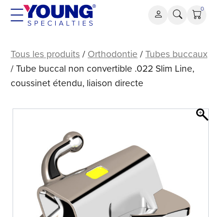
Aller
0
au
contenu
.022
Slim
Tous les produits
/
Orthodontie
/
Tubes buccaux
Line
/ Tube buccal non convertible .022 Slim Line,
Tube
coussinet étendu, liaison directe
buccal
non
convertible,
coussinet
allongé,
liaison
directe