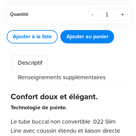
quantité
Quantité
de
Tube
buccal
Ajouter à la liste
Ajouter au panier
non
convertible
Descriptif
.022
Slim
Renseignements supplémentaires
Line,
tampon
Confort doux et élégant.
étendu,
Technologie de pointe.
liaison
directe
Le tube buccal non convertible .022 Slim
Line avec coussin étendu et liaison directe