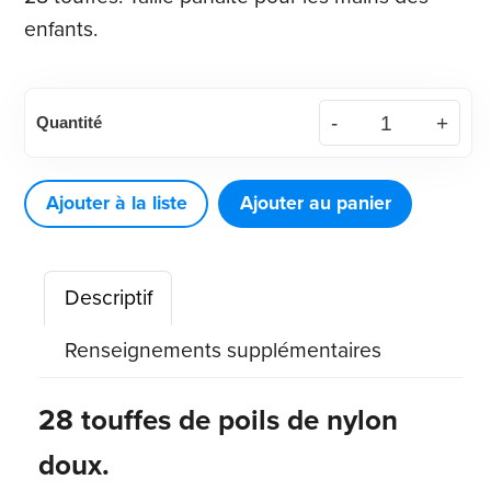
enfants.
quantité
Quantité
de
Brosse
à
Ajouter à la liste
Ajouter au panier
dents
Lil'
Descriptif
Grip
pour
Renseignements supplémentaires
enfants
(144
28 touffes de poils de nylon
ct)
doux.