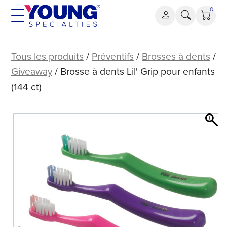
Aller
0
au
contenu
Brosse
à
Tous les produits
/
Préventifs
/
Brosses à dents
/
dents
Giveaway
/ Brosse à dents Lil' Grip pour enfants
pour
(144 ct)
enfants
Lil'
Grip
(144
ct)