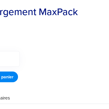
argement MaxPack
 panier
aires