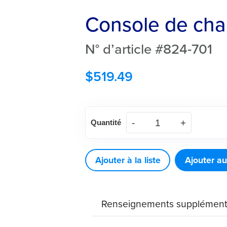
Console de ch
N° d’article #824-701
$
519.49
quantité
Quantité
de
Console
de
Ajouter à la liste
Ajouter au
chargement
MaxPack
Renseignements supplément