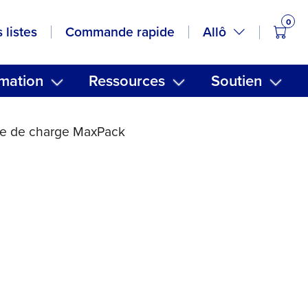
0
artic
Allô
 listes
Commande rapide
mation
Ressources
Soutien
le de charge MaxPack