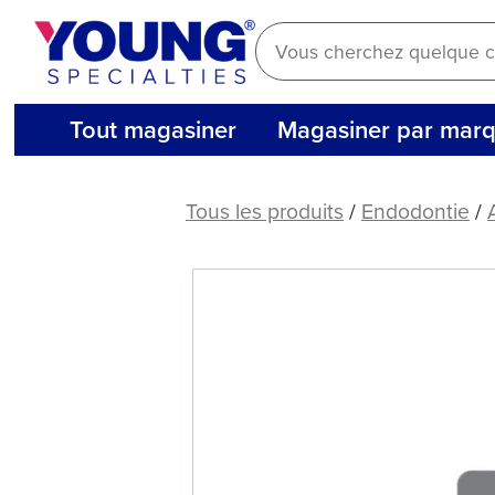
Aller
au
contenu
Tout magasiner
Magasiner par mar
Console
de
Tous les produits
/
Endodontie
/
chargement
MaxPack