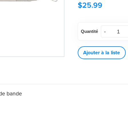
$
25.99
quantité
Quantité
de
Pousseur/détartreur
de
Ajouter à la liste
bande
ORAPRO®
 de bande