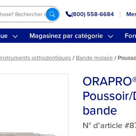
(800) 558-6684
Mes
que
Magasinez par catégorie
For
Instruments orthodontiques
/
Bande molaire
/ Pousso
ORAPRO
Poussoir/
bande
N° d’article 