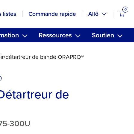
0
artic
Allô
 listes
Commande rapide
mation
Ressources
Soutien
ir/détartreur de bande ORAPRO®
®
Détartreur de
#875-300U