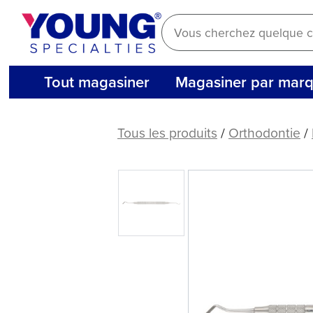
Aller
au
contenu
Tout magasiner
Magasiner par mar
ORAPRO®
Poussoir/Détartreur
Tous les produits
/
Orthodontie
/
de
bande