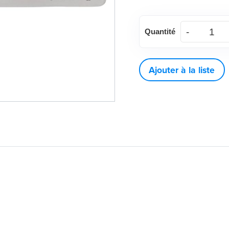
quantité
Quantité
de
Placeur
de
Ajouter à la liste
support
ORAPRO®