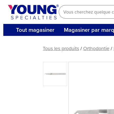
Aller
au
contenu
Tout magasiner
Magasiner par mar
Placeur
de
Tous les produits
/
Orthodontie
/
support
ORAPRO®