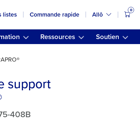
0
artic
Allô
 listes
Commande rapide
mation
Ressources
Soutien
ORAPRO®
e support
®
875-408B