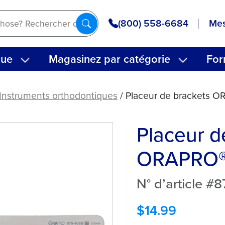
(800) 558-6684
Mes
que
Magasinez par catégorie
For
Instruments orthodontiques
/ Placeur de brackets 
Placeur d
ORAPRO
N° d’article #
$
14.99