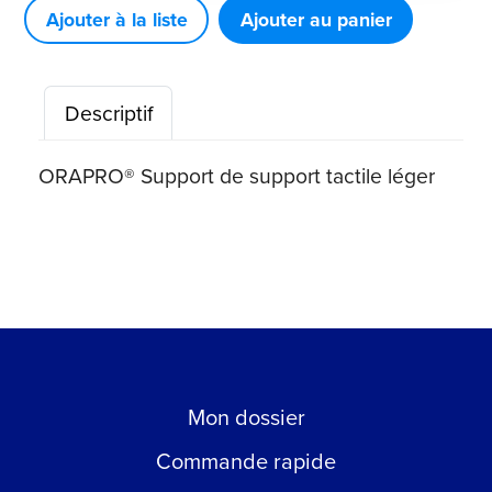
de
Ajouter à la liste
Ajouter au panier
support
tactile
Descriptif
léger
ORAPRO®
ORAPRO® Support de support tactile léger
Mon dossier
Commande rapide