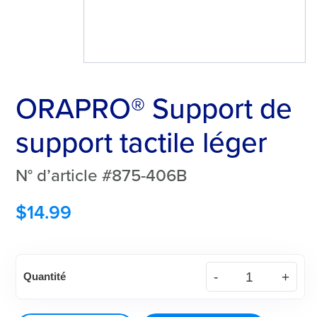
ORAPRO® Support de
support tactile léger
N° d’article #875-406B
$
14.99
quantité
Quantité
de
Support