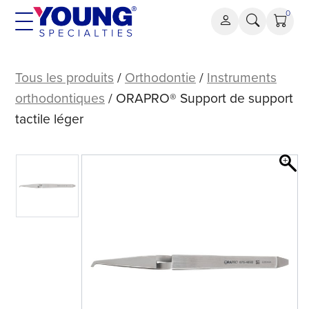
Aller
0
au
contenu
ORAPRO®
Support
Tous les produits
/
Orthodontie
/
Instruments
de
orthodontiques
/ ORAPRO® Support de support
support
tactile léger
tactile
léger