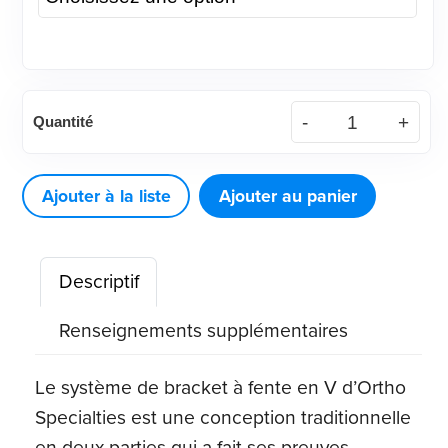
(Chacun)
Quantité
quantité
de
Roth
Ajouter à la liste
Ajouter au panier
.022
Support
Descriptif
à
fente
Renseignements supplémentaires
en
V
Le système de bracket à fente en V d’Ortho
Specialties est une conception traditionnelle
en deux parties qui a fait ses preuves