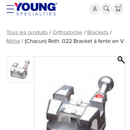
Aller
0
au
contenu
(Chacun)
Roth
Tous les produits
/
Orthodontie
/
Brackets
/
.022
Métal
/ (Chacun) Roth .022 Bracket à fente en V
Support
à
fente
en
V