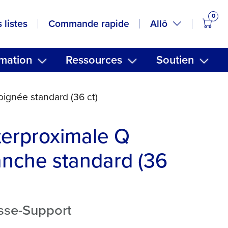
0
artic
Allô
 listes
Commande rapide
mation
Ressources
Soutien
oignée standard (36 ct)
terproximale Q
nche standard (36
osse-Support