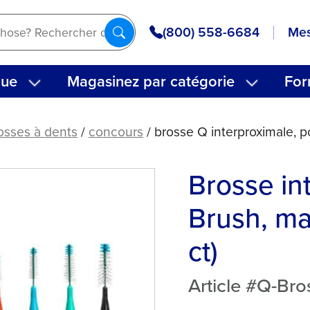
(800) 558-6684
Mes
que
Magasinez par catégorie
For
osses à dents
/
concours
/ brosse Q interproximale, p
Brosse in
Brush, ma
ct)
Article #Q-Br