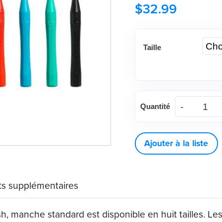
$
32.99
Taille
quantité
Quantité
de
Brosse
interproximale
Ajouter à la liste
Q
Brush,
s supplémentaires
manche
standard
, manche standard est disponible en huit tailles. Les 
(36