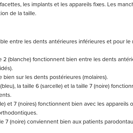
facettes, les implants et les appareils fixes. Les man
ct)
ion de la taille.
érable entre les dents antérieures inférieures et pour l
taille 2 (blanche) fonctionnent bien entre les dents ant
idés).
ne bien sur les dents postérieures (molaires).
 5 (bleu), la taille 6 (sarcelle) et la taille 7 (noire) fon
ents.
celle) et 7 (noires) fonctionnent bien avec les appareil
 orthodontiques.
 taille 7 (noire) conviennent bien aux patients parodont