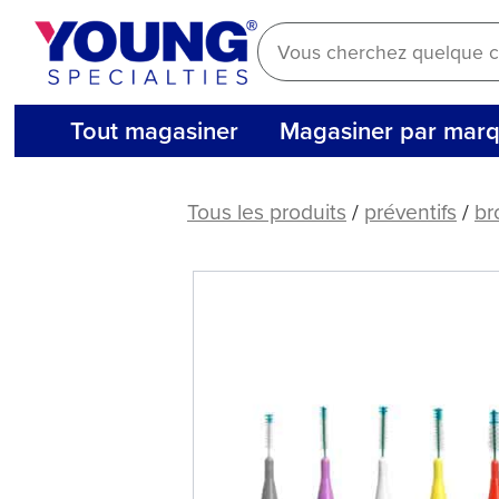
Aller
au
contenu
Tout magasiner
Magasiner par mar
Brosse
interproximale
Tous les produits
/
préventifs
/
br
Q
Brush,
manche
standard
(36
ct)