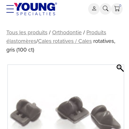
Aller
0
au
contenu
Cales
de
Tous les produits
/
Orthodontie
/
Produits
rotation,
élastomères
/
Cales rotatives / Cales
rotatives,
gris
gris (100 ct)
(100
ct)