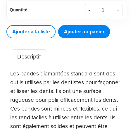
quantité
Quantité
de
Tiges
de
Ajouter à la liste
Ajouter au panier
soudure
avec
Descriptif
flux
(8
Les bandes diamantées standard sont des
ct)
outils utilisés par les dentistes pour façonner
et lisser les dents. Ils ont une surface
rugueuse pour polir efficacement les dents.
Ces bandes sont minces et flexibles, ce qui
les rend faciles à utiliser entre les dents. Ils
sont également solides et peuvent être