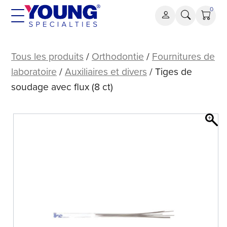
Aller
0
au
contenu
Tiges
de
Tous les produits
/
Orthodontie
/
Fournitures de
soudage
laboratoire
/
Auxiliaires et divers
/ Tiges de
avec
soudage avec flux (8 ct)
flux
(8
ct)