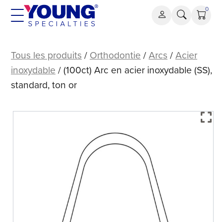
Aller
0
au
contenu
(100
ct)
Tous les produits
/
Orthodontie
/
Arcs
/
Acier
Arc
inoxydable
/ (100ct) Arc en acier inoxydable (SS),
en
standard, ton or
acier
inoxydable
(SS),
standard,
ton
or