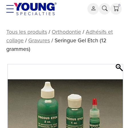
Aller
0
au
contenu
Seringue
Gel
Tous les produits
/
Orthodontie
/
Adhésifs et
Etch
collage
/
Gravures
/ Seringue Gel Etch (12
(12
grammes)
grammes)