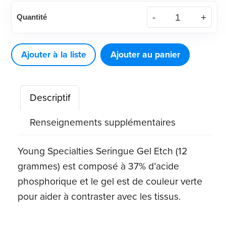
quantité
Quantité
de
Seringue
Gel
Ajouter à la liste
Ajouter au panier
Etch
(12
Descriptif
grammes)
Renseignements supplémentaires
Young Specialties Seringue Gel Etch (12
grammes) est composé à 37% d’acide
phosphorique et le gel est de couleur verte
pour aider à contraster avec les tissus.