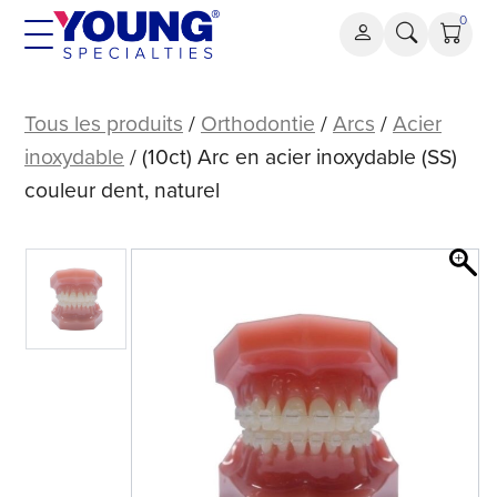
Aller
0
au
contenu
(10
carats)
Tous les produits
/
Orthodontie
/
Arcs
/
Acier
Arc
inoxydable
/ (10ct) Arc en acier inoxydable (SS)
en
couleur dent, naturel
acier
inoxydable
(SS)
couleur
dent,
naturel