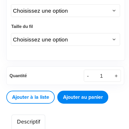
Taille du fil
quantité
Quantité
de
Arc
en
Ajouter à la liste
Ajouter au panier
acier
inoxydable
Descriptif
(SS)