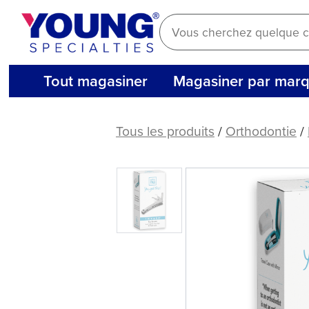
Aller
au
contenu
Tout magasiner
Magasiner par mar
Tweakz®
pour
Tous les produits
/
Orthodontie
/
les
appareils
orthodontiques