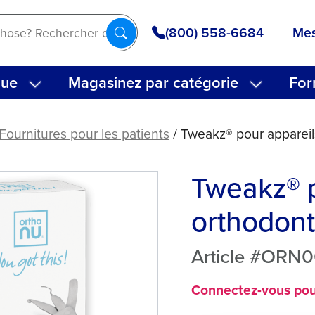
(800) 558-6684
Mes
que
Magasinez par catégorie
For
Fournitures pour les patients
/ Tweakz® pour appareil
Tweakz® p
orthodont
Article #ORN0
Connectez-vous pour