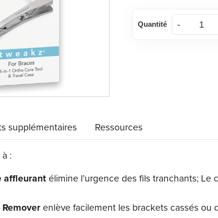
quantité
Quantité
de
Tweakz®
pour
les
appareils
orthodontiques
s supplémentaires
Ressources
à :
 affleurant
élimine l’urgence des fils tranchants; Le 
c Remover
enlève facilement les brackets cassés ou d