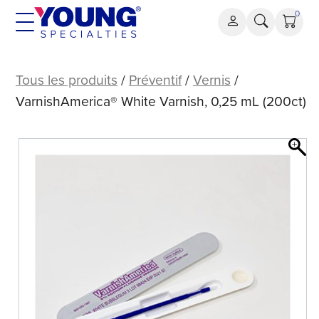
Aller
0
au
contenu
VarnishAmerica®
White
Tous les produits
/
Préventif
/
Vernis
/
Varnish,
VarnishAmerica® White Varnish, 0,25 mL (200ct)
0,25
mL
(200
ct)