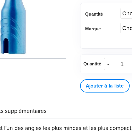
Quantité
Marque
Vera®
Quantité
Classic
Petite
Web™
Ajouter à la liste
-
125ct
s supplémentaires
|
quantité
t l’un des angles les plus minces et les plus compac
de