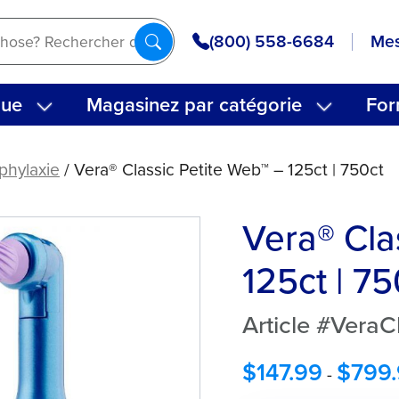
(800) 558-6684
Mes
que
Magasinez par catégorie
For
phylaxie
/ Vera® Classic Petite Web™ – 125ct | 750ct
Vera® Cla
125ct | 75
Article #Vera
$
147.99
$
799
-