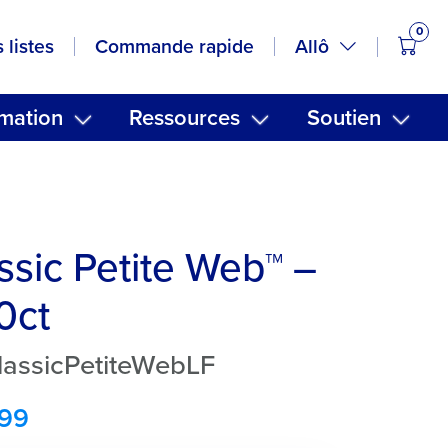
0
artic
Allô
 listes
Commande rapide
mation
Ressources
Soutien
ssic Petite Web™ –
0ct
ClassicPetiteWebLF
.99