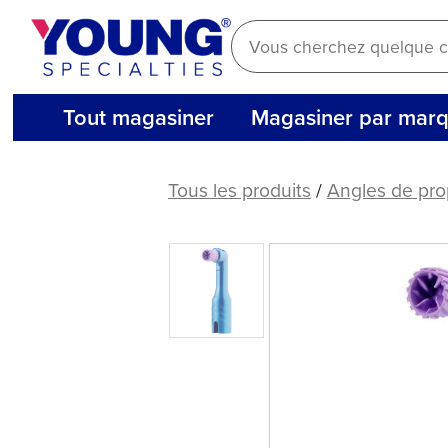
Aller
au
contenu
Tout magasiner
Magasiner par mar
Vera®
Classic
Tous les produits
/
Angles de pro
Petite
Web™
–
125ct
|
750ct