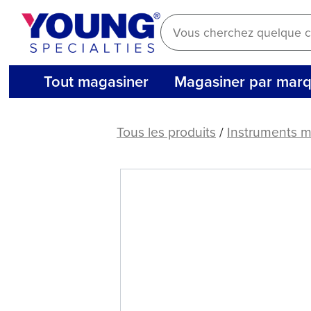
Aller
au
contenu
Tout magasiner
Magasiner par mar
American
Eagle
Tous les produits
/
Instruments 
XP®
SQUARED
Technology
Double
Gracey