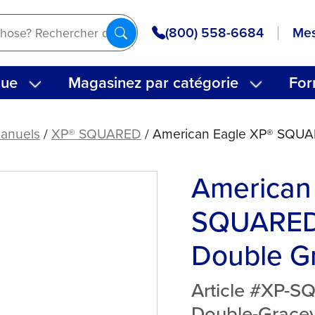
(800) 558-6684
Mes
que
Magasinez par catégorie
For
manuels
/
XP® SQUARED
/ American Eagle XP® SQUA
American
SQUARED
Double G
Article #XP-
Double-Grace