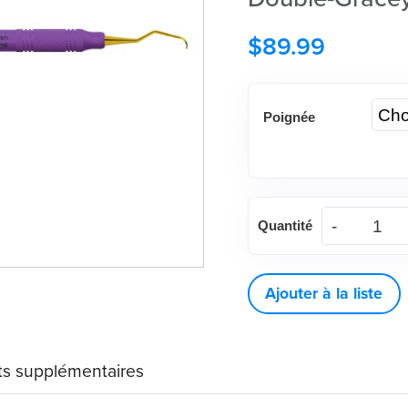
$
89.99
Poignée
American
Quantité
Eagle
XP®
SQUARED
Ajouter à la liste
Technology
Double
s supplémentaires
Gracey
quantité