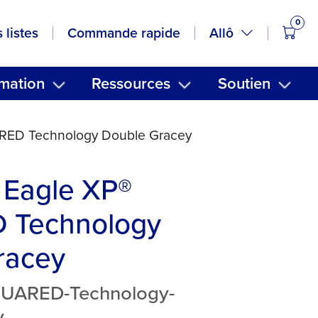
0
artic
Allô
 listes
Commande rapide
mation
Ressources
Soutien
RED Technology Double Gracey
 Eagle XP®
 Technology
racey
SQUARED-Technology-
y