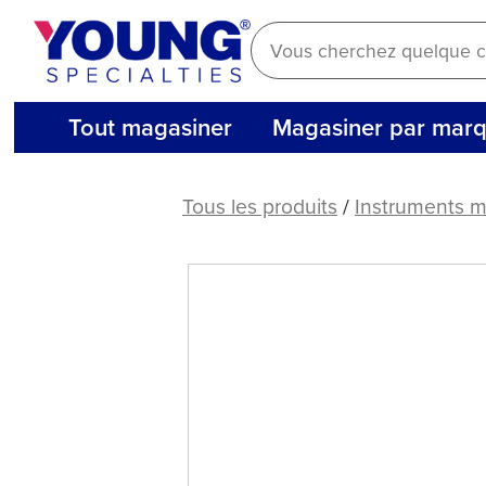
Aller
au
contenu
Tout magasiner
Magasiner par mar
American
Eagle
Tous les produits
/
Instruments 
XP®
SQUARED
Technology
Scaler
H
6-
7