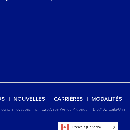
US
NOUVELLES
CARRIÈRES
MODALITÉS
Young Innovations, Inc. | 2260, rue Wendt, Algonquin, IL 60102 États-Unis.
Français (Canada)