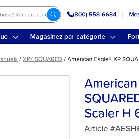
(800) 558-6684
Mes
que
Magasinez par catégorie
For
manuels
/
XP® SQUARED
/ American Eagle® XP SQUAR
American
SQUARED
Scaler H 
Article #AES