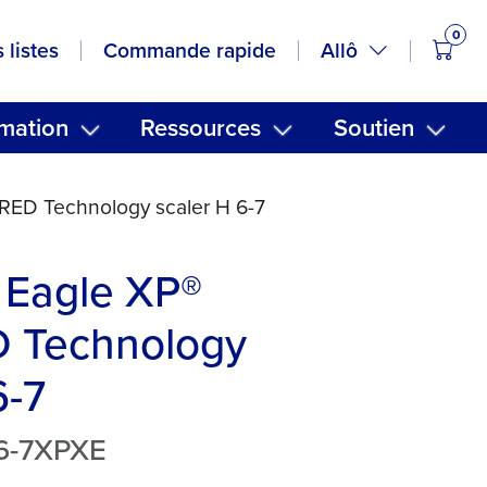
0
artic
Allô
 listes
Commande rapide
mation
Ressources
Soutien
ED Technology scaler H 6-7
 Eagle XP®
 Technology
6-7
H6-7XPXE