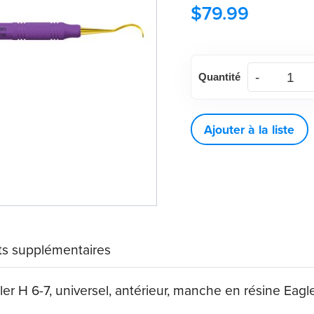
$
79.99
American
Quantité
Eagle®
XP
SQUARED
Ajouter à la liste
Technology
Scaler
H
6-
7
s supplémentaires
quantité
H 6-7, universel, antérieur, manche en résine Eagle