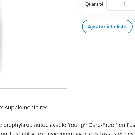
Quantité
de
Young®
Care-
Ajouter à la liste
Free®
s supplémentaires
de prophylaxie autoclavable Young® Care-Free® en l’e
orsqu’il est utilisé exclusivement avec des tasses et de