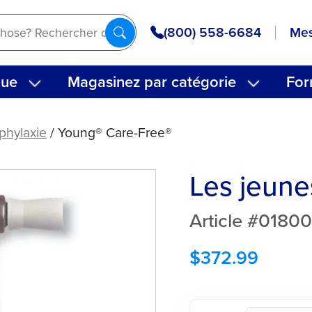
(800) 558-6684
Mes
que
Magasinez par catégorie
For
phylaxie
/ Young® Care-Free®
Les jeune
Article #0180
$
372.99
quantité