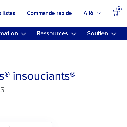
0
artic
Allô
 listes
Commande rapide
mation
Ressources
Soutien
s® insouciants®
05