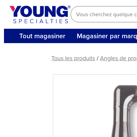
Aller
au
contenu
Tout magasiner
Magasiner par mar
Les
jeunes®
Tous les produits
/
Angles de pro
insouciants®