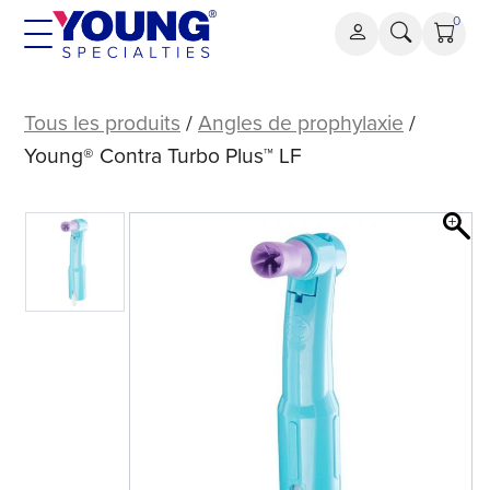
Aller
0
au
contenu
Young®
Contra
Tous les produits
/
Angles de prophylaxie
/
Turbo
Young® Contra Turbo Plus™ LF
Plus™
LF