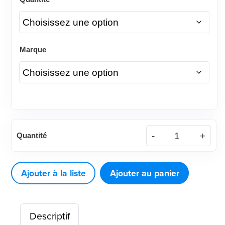
Marque
quantité
Quantité
de
Young®
Contra
Ajouter à la liste
Ajouter au panier
Turbo
Plus™
Descriptif
LF