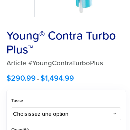
Young® Contra Turbo
Plus™
Article #YoungContraTurboPlus
$
290.99
$
1,494.99
-
Tasse
Quantité