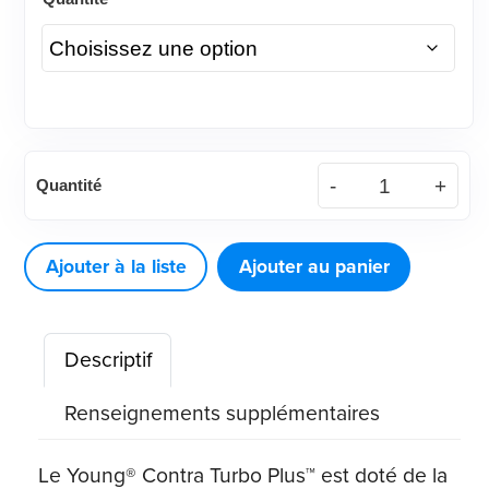
quantité
Quantité
de
Young®
Contra
Ajouter à la liste
Ajouter au panier
Turbo
Plus™
Descriptif
Renseignements supplémentaires
Le Young® Contra Turbo Plus™ est doté de la