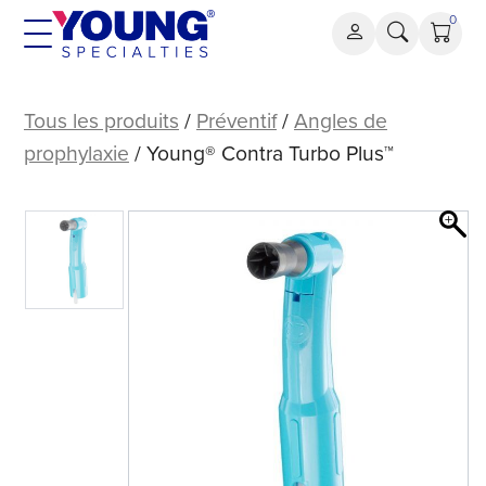
Aller
0
au
contenu
Young®
Contra
Tous les produits
/
Préventif
/
Angles de
Turbo
prophylaxie
/ Young® Contra Turbo Plus™
Plus™