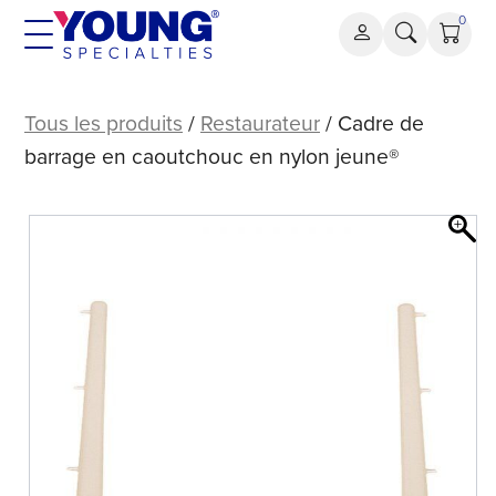
Aller
0
au
contenu
Cadre
de
Tous les produits
/
Restaurateur
/ Cadre de
barrage
barrage en caoutchouc en nylon jeune®
en
caoutchouc
en
nylon
Young®