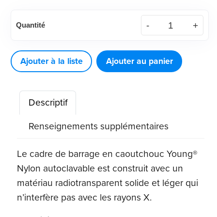
quantité
Quantité
de
Cadre
de
Ajouter à la liste
Ajouter au panier
barrage
en
Descriptif
caoutchouc
en
Renseignements supplémentaires
nylon
Young®
Le cadre de barrage en caoutchouc Young®
Nylon autoclavable est construit avec un
matériau radiotransparent solide et léger qui
n’interfère pas avec les rayons X.