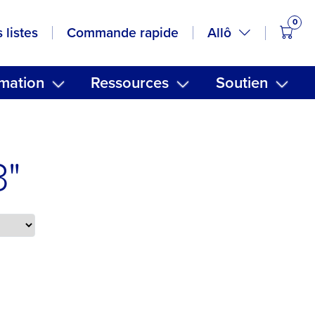
0
artic
Allô
 listes
Commande rapide
mation
Ressources
Soutien
3"