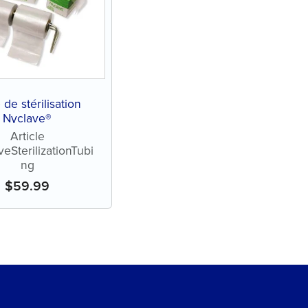
de stérilisation
Nyclave®
Article
eSterilizationTubi
ng
$
59.99