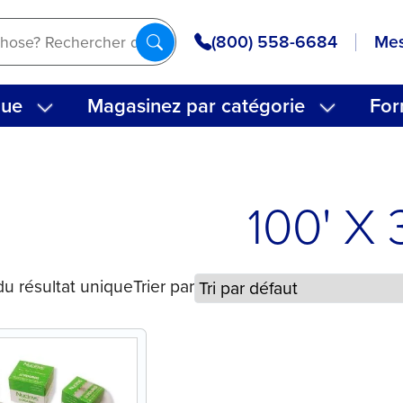
(800) 558-6684
Mes
que
Magasinez par catégorie
For
100' X 
du résultat unique
Trier par