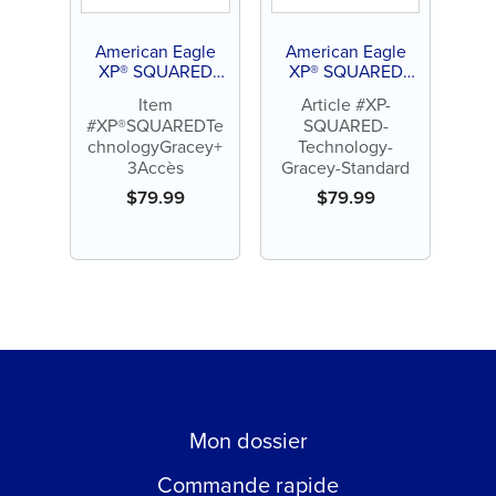
American Eagle
American Eagle
XP® SQUARED
XP® SQUARED
Technology Gracey
Technology Gracey
Item
Article #XP-
+3 Access
Standard
#XP®SQUAREDTe
SQUARED-
chnologyGracey+
Technology-
3Accès
Gracey-Standard
$
79.99
$
79.99
Mon dossier
Commande rapide