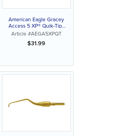
American Eagle Gracey
Access 5 XP® Quik-Tip™
sans affûtage
Article #AEGA5XPQT
$
31.99