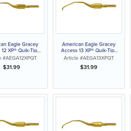
can Eagle Gracey
American Eagle Gracey
 12 XP® Quik-Tip™
Access 13 XP® Quik-Tip™
ans affûtage
sans affûtage
le #AEGA12XPQT
Article #AEGA13XPQT
$
31.99
$
31.99