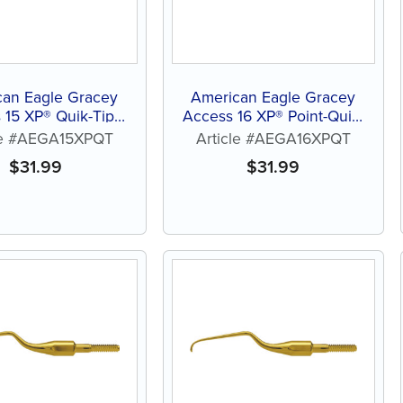
can Eagle Gracey
American Eagle Gracey
 15 XP® Quik-Tip™
Access 16 XP® Point-Quik-
ans affûtage
Tip™ sans affûtage
le #AEGA15XPQT
Article #AEGA16XPQT
$
31.99
$
31.99