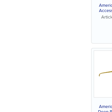
Ameri
Access
s
Arti
Ameri
Deep P