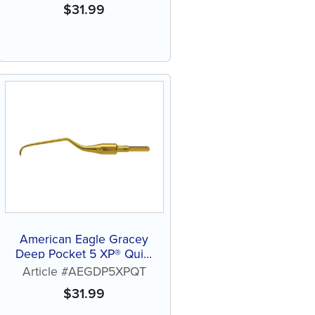
$
31.99
American Eagle Gracey
Deep Pocket 5 XP® Quik-
Tip™ sans affûtage
Article #AEGDP5XPQT
$
31.99