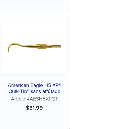
American Eagle H5 XP®
Quik-Tip™ sans affûtage
Article #AESH5XPQT
$
31.99