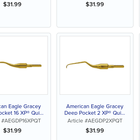
$
31.99
$
31.99
can Eagle Gracey
American Eagle Gracey
cket 16 XP® Quik-
Deep Pocket 2 XP® Quik-
™ sans affûtage
Tip™ sans affûtage
le #AEGDP16XPQT
Article #AEGDP2XPQT
$
31.99
$
31.99