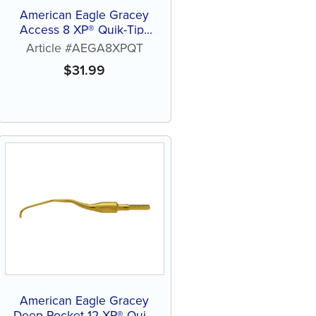
American Eagle Gracey
Access 8 XP® Quik-Tip™
sans affûtage
Article #AEGA8XPQT
$
31.99
American Eagle Gracey
Deep Pocket 12 XP® Quik-