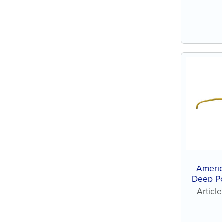
Ameri
Deep Po
Tip
Artic