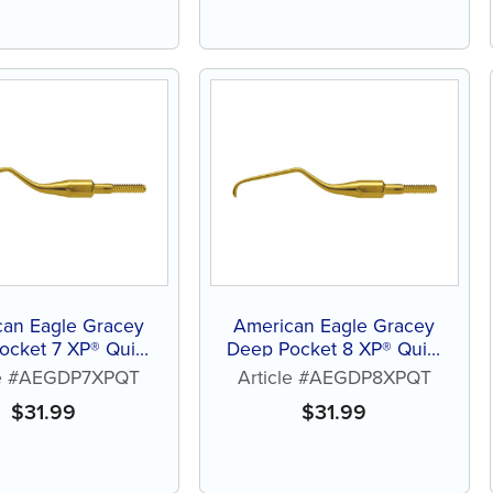
can Eagle Gracey
American Eagle Gracey
ocket 7 XP® Quik-
Deep Pocket 8 XP® Quik-
™ sans affûtage
Tip™ sans affûtage
le #AEGDP7XPQT
Article #AEGDP8XPQT
$
31.99
$
31.99