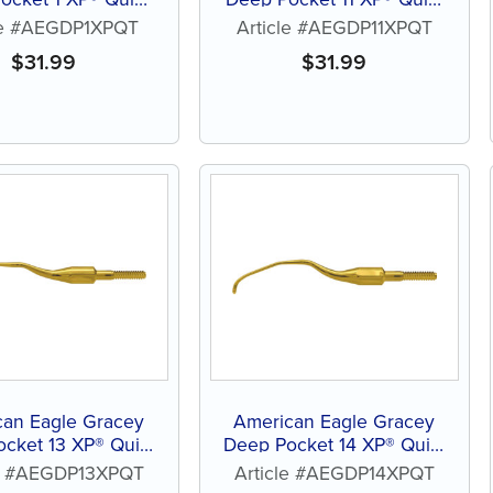
™ sans affûtage
Tip™ sans affûtage
le #AEGDP1XPQT
Article #AEGDP11XPQT
$
31.99
$
31.99
can Eagle Gracey
American Eagle Gracey
cket 13 XP® Quik-
Deep Pocket 14 XP® Quik-
™ sans affûtage
Tip™ sans affûtage
le #AEGDP13XPQT
Article #AEGDP14XPQT