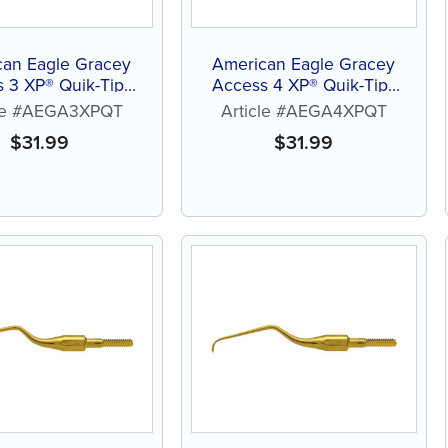
can Eagle Gracey
American Eagle Gracey
 3 XP® Quik-Tip™
Access 4 XP® Quik-Tip™
ans affûtage
sans affûtage
cle #AEGA3XPQT
Article #AEGA4XPQT
$
31.99
$
31.99