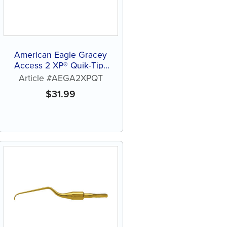
American Eagle Gracey
Access 2 XP® Quik-Tip™
sans affûtage
Article #AEGA2XPQT
$
31.99