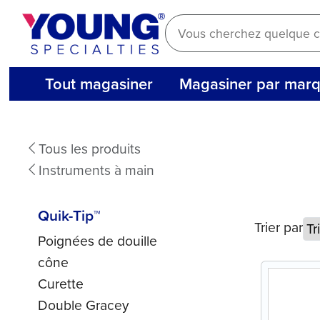
Aller
au
contenu
Tout magasiner
Magasiner par mar
Quik-
Tous les produits
Tip™
Instruments à main
Quik-Tip™
Trier par
Poignées de douille
cône
Curette
Double Gracey