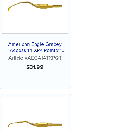
American Eagle Gracey
Access 14 XP® Pointe™
mince sans affûtage
Article #AEGA14TXPQT
$
31.99