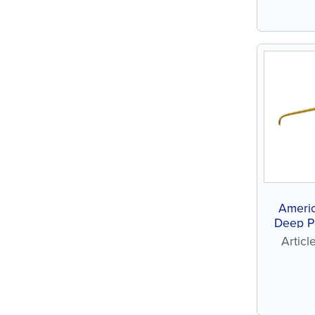
Ameri
Deep P
Tip
Artic