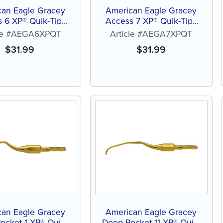
can Eagle Gracey
American Eagle Gracey
 6 XP® Quik-Tip™
Access 7 XP® Quik-Tip™
ans affûtage
sans affûtage
cle #AEGA6XPQT
Article #AEGA7XPQT
$
31.99
$
31.99
can Eagle Gracey
American Eagle Gracey
ocket 1 XP® Quik-
Deep Pocket 11 XP® Quik-