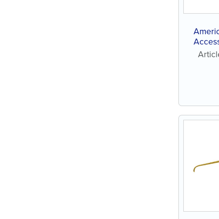
Ameri
Access
s
Arti