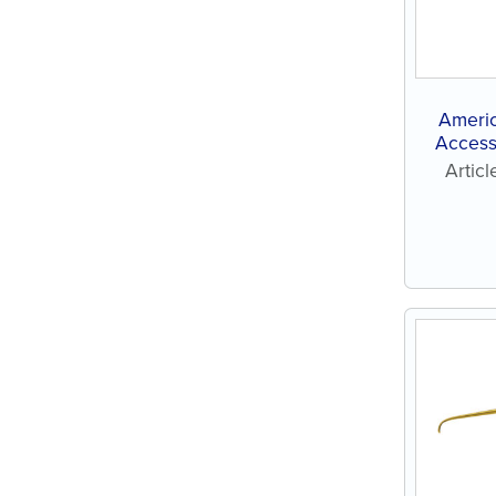
Ameri
Access
s
Artic