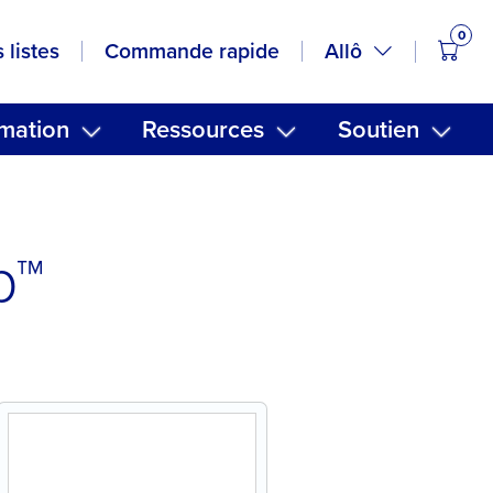
0
artic
Allô
 listes
Commande rapide
mation
Ressources
Soutien
p™