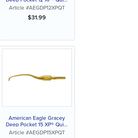
Tip™ sans affûtage
Article #AEGDP12XPQT
$
31.99
American Eagle Gracey
Deep Pocket 15 XP® Quik-
Tip™ sans affûtage
Article #AEGDP15XPQT