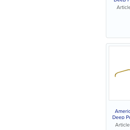
Tip
Artic
Ameri
Deep Po
Tip
Artic