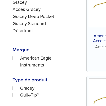
Gracey
Accès Gracey
Gracey Deep Pocket
Gracey Standard
Détartrant
Ameri
Access
s
Artic
Marque
American Eagle
Instruments
Type de produit
Gracey
Quik-Tip™