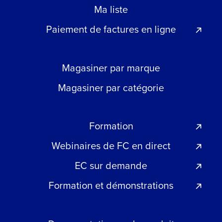
Ma liste
Paiement de factures en ligne
Magasiner par marque
Magasiner par catégorie
Formation
Webinaires de FC en direct
EC sur demande
Formation et démonstrations