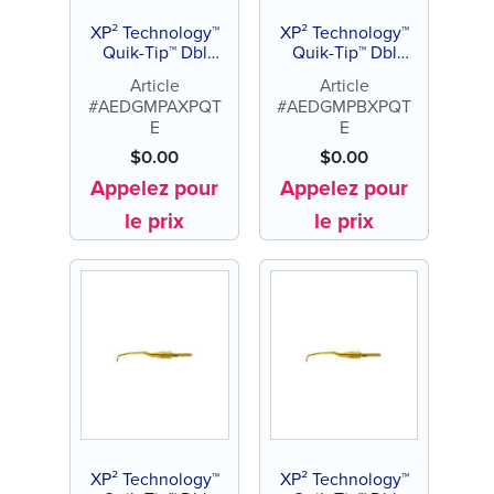
XP² Technology™
XP² Technology™
Quik-Tip™ Dbl
Quik-Tip™ Dbl
Gracey Mini
Gracey
Article
Article
Postérieur (A)
MiniPosterior (B)
#AEDGMPAXPQT
#AEDGMPBXPQT
E
E
$
0.00
$
0.00
Appelez pour
Appelez pour
le prix
le prix
XP² Technology™
XP² Technology™