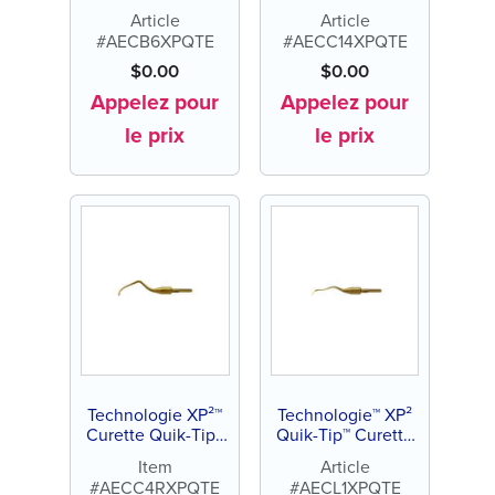
Barnhart 6
Columbia 14
Article
Article
#AECB6XPQTE
#AECC14XPQTE
$
0.00
$
0.00
Appelez pour
Appelez pour
le prix
le prix
Technologie XP²™
Technologie™ XP²
Curette Quik-Tip™
Quik-Tip™ Curette
Columbia 4R
Langer 1
Item
Article
#AECC4RXPQTE
#AECL1XPQTE