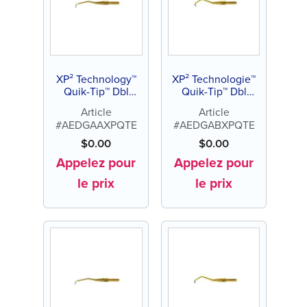
XP² Technology™
XP² Technologie™
Quik-Tip™ Dbl
Quik-Tip™ Dbl
Gracey Anterior (A)
Gracey Antérieure
Article
Article
(B)
#AEDGAAXPQTE
#AEDGABXPQTE
$
0.00
$
0.00
Appelez pour
Appelez pour
le prix
le prix