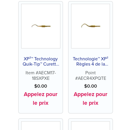
XP²™ Technology
Technologie™ XP²
Quik-Tip™ Curette
Règles 4 de la
McCall 14S
Curette Quik-Tip™
Item #AECM17-
Point
18SXPXE
#AECR4XPQTE
$
0.00
$
0.00
Appelez pour
Appelez pour
le prix
le prix