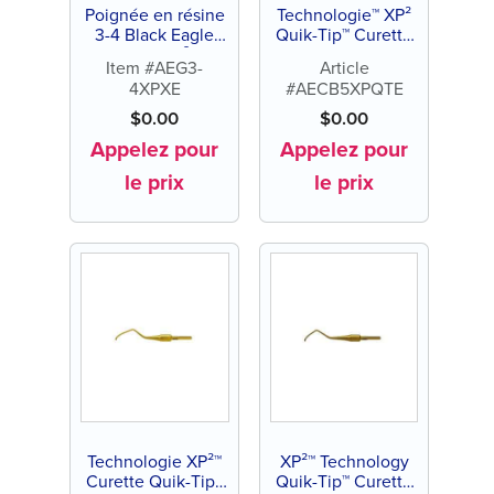
Poignée en résine
Technologie™ XP²
3-4 Black Eagle
Quik-Tip™ Curette
Lite® XP²
Barnhart 5
Item #AEG3-
Article
Technology™
4XPXE
#AECB5XPQTE
Gracey Standard
$
0.00
$
0.00
Appelez pour
Appelez pour
le prix
le prix
Technologie XP²™
XP²™ Technology
Curette Quik-Tip™
Quik-Tip™ Curette