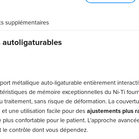
ORAPRO®
SL
s supplémentaires
.022
 autoligaturables
t métallique auto-ligaturable entièrement interactif 
téristiques de mémoire exceptionnelles du Ni-Ti four
du traitement, sans risque de déformation. La couver
n
et une utilisation facile pour des
ajustements plus r
e plus confortable pour le patient. L’approche avanc
t le contrôle dont vous dépendez.