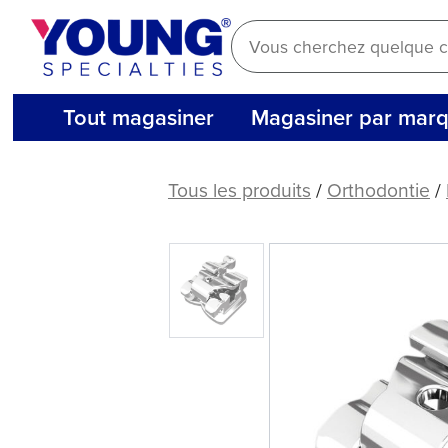
Aller
au
contenu
Tout magasiner
Magasiner par mar
(5
carats)
Tous les produits
/
Orthodontie
/
ORAPRO®
SL
Support
autoligaturable
.022