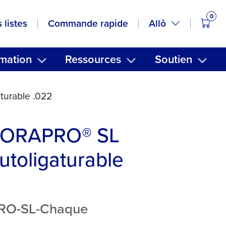
0
artic
Allô
 listes
Commande rapide
mation
Ressources
Soutien
turable .022
s) ORAPRO® SL
utoligaturable
PRO-SL-Chaque