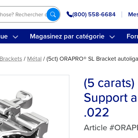
(800) 558-6684
Mes
que
Magasinez par catégorie
For
Brackets
/
Métal
/ (5ct) ORAPRO® SL Bracket autoliga
(5 carat
Support a
.022
Article #ORA