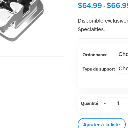
$
64.99
$
66.9
-
Disponible exclusive
Specialties.
Ordonnance
Type de support
quantité
Quantité
de
Support
autoligaturant
Ajouter à la liste