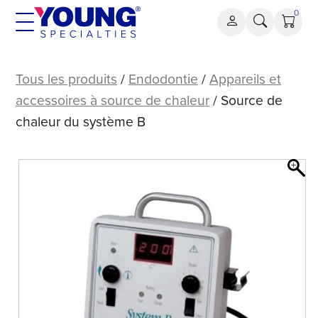
Aller
0
au
contenu
Source
de
Tous les produits
/
Endodontie
/
Appareils et
chaleur
accessoires à source de chaleur
/ Source de
du
chaleur du système B
système
B