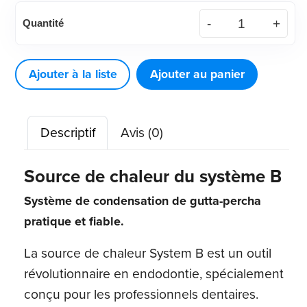
quantité
Quantité
de
Source
de
Ajouter à la liste
Ajouter au panier
chaleur
du
Descriptif
Avis (0)
Système
B
Source de chaleur du système B
Système de condensation de gutta-percha
pratique et fiable.
La source de chaleur System B est un outil
révolutionnaire en endodontie, spécialement
conçu pour les professionnels dentaires.