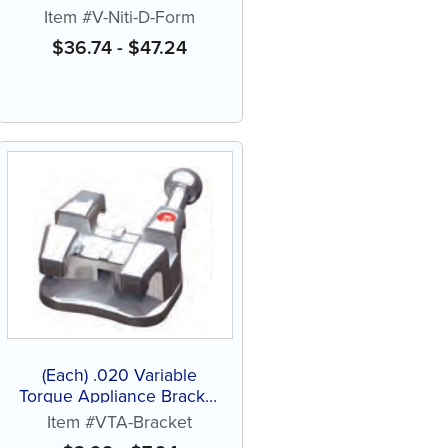
Item #V-Niti-D-Form
$
36.74
-
$
47.24
(Each) .020 Variable
Torque Appliance Bracket
System
Item #VTA-Bracket