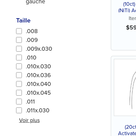
gauche
(10ct
(NiTi) 
It
Taille
$
5
.008
.009
.009x.030
.010
.010x.030
.010x.036
.010x.040
.010x.045
.011
.011x.030
Voir plus
(20c
Activat