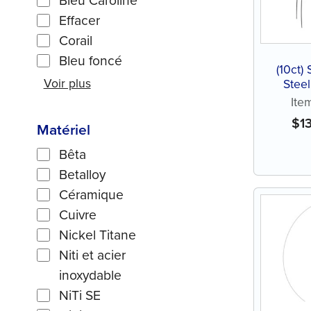
Bleu Caroline
Effacer
Corail
Bleu foncé
(10ct) 
Voir plus
Steel
Natu
Ite
$
1
Matériel
Bêta
Betalloy
Céramique
Cuivre
Nickel Titane
Niti et acier
inoxydable
NiTi SE