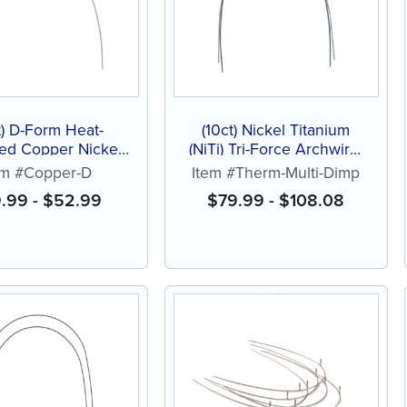
t) D-Form Heat-
(10ct) Nickel Titanium
ted Copper Nickel
(NiTi) Tri-Force Archwire,
um (NiTi) Archwire
Natural, Dimpled
em #Copper-D
Item #Therm-Multi-Dimp
27°
9.99
-
$
52.99
$
79.99
-
$
108.08