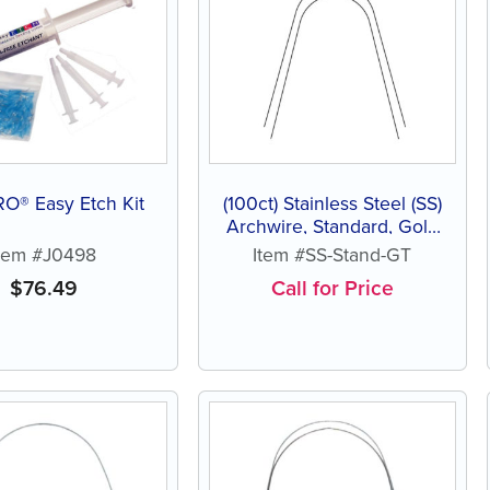
O® Easy Etch Kit
(100ct) Stainless Steel (SS)
Archwire, Standard, Gold
Tone
Item #J0498
Item #SS-Stand-GT
$
76.49
Call for Price