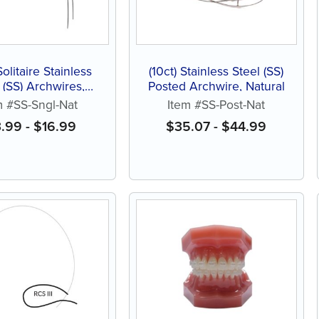
Solitaire Stainless
(10ct) Stainless Steel (SS)
 (SS) Archwires,
Posted Archwire, Natural
ral, Single Pack
m #SS-Sngl-Nat
Item #SS-Post-Nat
3.99
-
$
16.99
$
35.07
-
$
44.99