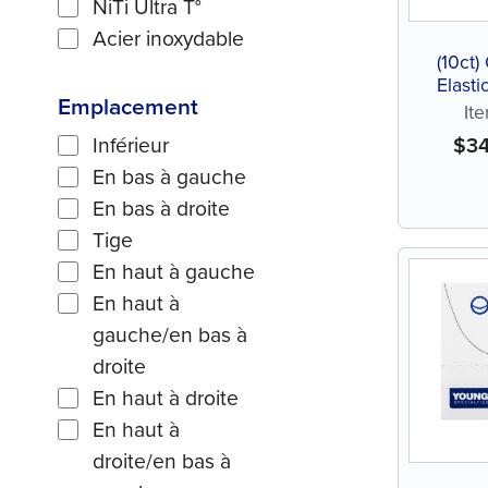
NiTi Ultra T°
Acier inoxydable
(10ct
Elasti
Emplacement
(NiT
It
Inférieur
$
3
En bas à gauche
En bas à droite
Tige
En haut à gauche
En haut à
gauche/en bas à
droite
En haut à droite
En haut à
droite/en bas à