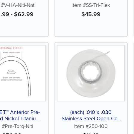
iTi) Archwires
Natural
 #V-HA-Niti-Nat
Item #SS-Tri-Flex
4.99
-
$
62.99
$
45.99
.E.T.™ Anterior Pre-
(each) .010 x .030
d Nickel Titanium
Stainless Steel Open Coil
iTi) Archwire
Springs, 3' spool
 #Pre-Torq-Niti
Item #250-100