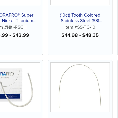
) ORAPRO® Super
(10ct) Tooth Colored
c Nickel Titanium
Stainless Steel (SS)
i), RSC III Form
Archwire, Natural
em #Niti-RSCIII
Item #SS-TC-10
Archwires
4.99
-
$
42.99
$
44.98
-
$
48.35