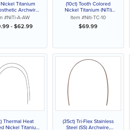
) Nickel Titanium
(10ct) Tooth Colored
Aesthetic Archwire,
Nickel Titanium (NiTi)
Natural
Archwire, Natural
em #NiTi-A-AW
Item #Niti-TC-10
9.99
-
$
62.99
$
69.99
t) Thermal Heat
(35ct) Tri-Flex Stainless
ed Nickel Titanium
Steel (SS) Archwire,