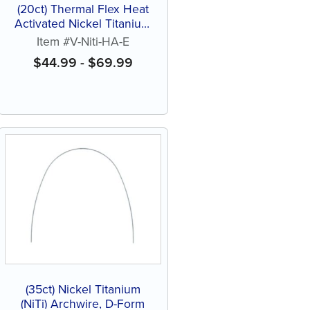
(20ct) Thermal Flex Heat
Activated Nickel Titanium
(NiTi) Archwires, Natural
Item #V-Niti-HA-E
$
44.99
-
$
69.99
(35ct) Nickel Titanium
(NiTi) Archwire, D-Form