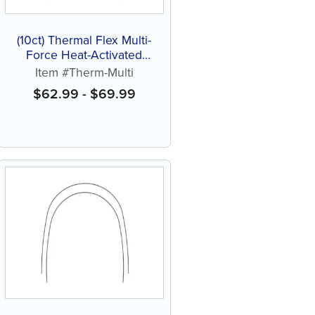
(10ct) Thermal Flex Multi-
Force Heat-Activated
Nickel Titanium (NiTi)
Item #Therm-Multi
Archwire
$
62.99
-
$
69.99