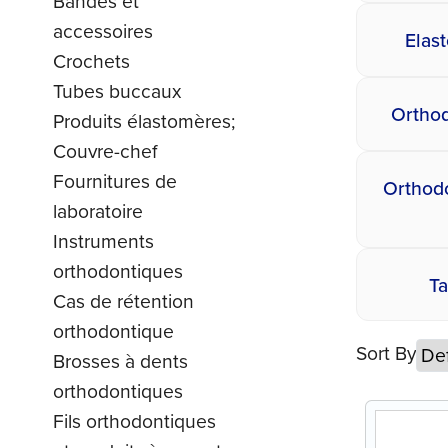
Bandes et
accessoires
Elas
Crochets
Tubes buccaux
Orthod
Produits élastomères;
Couvre-chef
Fournitures de
Orthodo
laboratoire
Instruments
orthodontiques
T
Cas de rétention
orthodontique
Sort By
Brosses à dents
orthodontiques
Fils orthodontiques