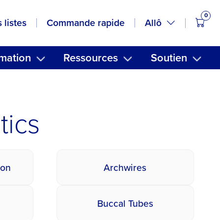
0
artic
Allô
 listes
Commande rapide
mation
Ressources
Soutien
tics
ion
Archwires
Buccal Tubes