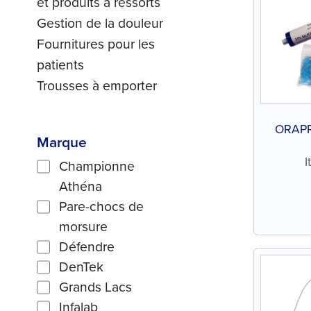
et produits à ressorts
Gestion de la douleur
Fournitures pour les
patients
Trousses à emporter
ORAPR
Marque
Championne
Athéna
Pare-chocs de
morsure
Défendre
DenTek
Grands Lacs
Infalab