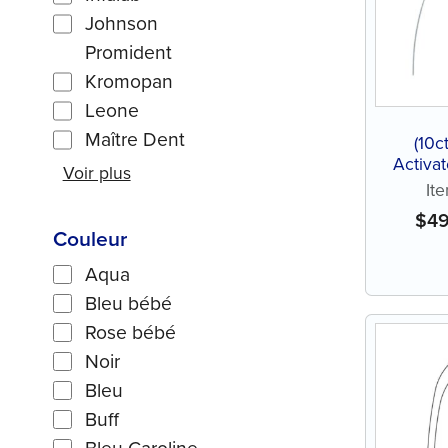
Johnson
Promident
Kromopan
Leone
Maître Dent
(10c
Activa
Voir plus
Titani
It
$
4
Couleur
Aqua
Bleu bébé
Rose bébé
Noir
Bleu
Buff