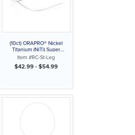
(10ct) ORAPRO® Nickel
Titanium (NiTi) Super
Elastic Archwire, Reverse
Item #RC-St-Leg
Curve Straight Leg
$
42.99
-
$
54.99
Dimpled