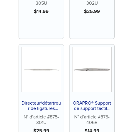
305U
302U
$
14.99
$
25.99
Directeur/détartreu
ORAPRO® Support
r de ligatures
de support tactile
ORAPRO®
léger
N° d’article #875-
N° d’article #875-
301U
406B
$
25.99
$
14.99