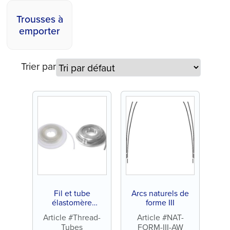
Trousses à
emporter
Trier par
Fil et tube
Arcs naturels de
élastomère
forme III
(bobine de 25 pi)
Article #Thread-
Article #NAT-
Tubes
FORM-III-AW