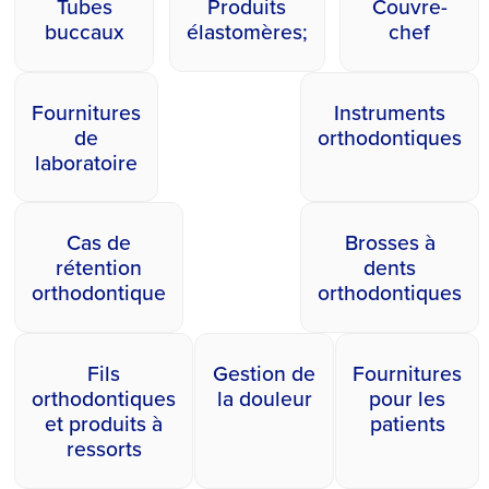
Tubes
Produits
Couvre-
buccaux
élastomères;
chef
Fournitures
Instruments
de
orthodontiques
laboratoire
Cas de
Brosses à
rétention
dents
orthodontique
orthodontiques
Fils
Gestion de
Fournitures
orthodontiques
la douleur
pour les
et produits à
patients
ressorts