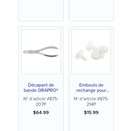
Décapant de
Embouts de
bande ORAPRO®
rechange pour
décapant de
N° d’article #875-
N° d’article #875-
bande ORAPRO®
207P
214P
(4/paquet)
$
64.99
$
15.99