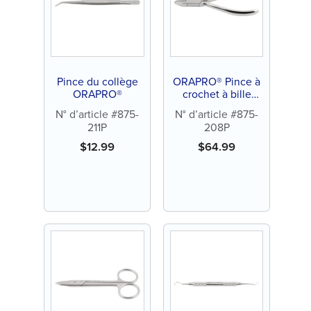
Pince du collège
ORAPRO® Pince à
ORAPRO®
crochet à bille
sertissable
N° d’article #875-
N° d’article #875-
211P
208P
$
12.99
$
64.99