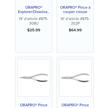
ORAPRO®
ORAPRO® Pince à
Explorer/Dissolvan
couper creuse
t de ligature
N° d’article #875-
N° d’article #875-
élastique
308U
202P
$
25.99
$
64.99
ORAPRO® Pince
ORAPRO® Pince