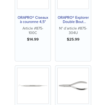
ORAPRO® Ciseaux
ORAPRO® Explorer
à couronne 4,5"
Double Bout
(23/17)
Article #875-
N° d’article #875-
100C
304U
$
14.99
$
25.99