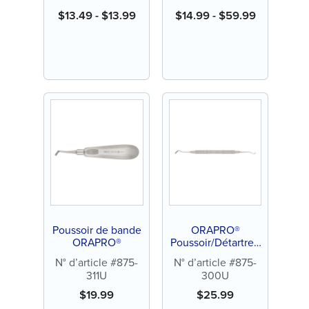
$
13.49
-
$
13.99
$
14.99
-
$
59.99
Poussoir de bande
ORAPRO®
ORAPRO®
Poussoir/Détartreu
r de bande
N° d’article #875-
N° d’article #875-
311U
300U
$
19.99
$
25.99