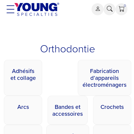
Aller
0
au
contenu
Orthodontie
Orthodontie
Adhésifs
Fabrication
et collage
d’appareils
électroménagers
Arcs
Bandes et
Crochets
accessoires